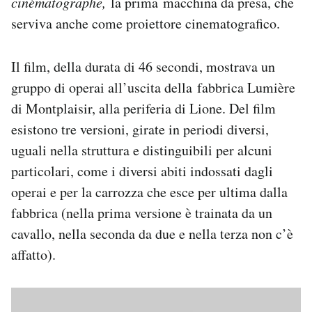
cinématographe,
la prima macchina da presa, che
Notifiche mobile
serviva anche come proiettore cinematografico.
Regala il Post
Hai bisogno di aiuto?
Il film, della durata di 46 secondi, mostrava un
Esci
gruppo di operai all’uscita della fabbrica Lumière
di Montplaisir, alla periferia di Lione. Del film
esistono tre versioni, girate in periodi diversi,
uguali nella struttura e distinguibili per alcuni
particolari, come i diversi abiti indossati dagli
operai e per la carrozza che esce per ultima dalla
fabbrica (nella prima versione è trainata da un
cavallo, nella seconda da due e nella terza non c’è
affatto).