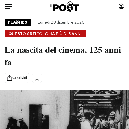
Auto
FLA
HES
Lunedì 28 dicembre 2020
QUESTO ARTICOLO HA PIÙ DI
5 ANNI
HOME
La nascita del cinema, 125 anni
Italia
Moda
Mondo
Libri
fa
Politica
Consumismi
Tecnologia
Storie/Idee
Condividi
Internet
Ok Boomer!
Scienza
Media
Cultura
Europa
Economia
Altrecose
Sport
Mondiali calcio 2026