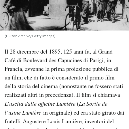
PODCAST
NEWSLETTER
(Hulton Archive/Getty Images)
I MIEI PREFERITI
Il 28 dicembre del 1895, 125 anni fa, al Grand
Café di Boulevard des Capucines di Parigi, in
Francia, avvenne la prima proiezione pubblica di
SHOP
un film, che di fatto è considerato il primo film
della storia del cinema (nonostante ne fossero stati
CALENDARIO
realizzati altri in precedenza). Il film si chiamava
L’uscita dalle officine Lumière
(
La Sortie de
AREA PERSONALE
l’usine Lumière
in originale) ed era stato girato dai
Area Personale
fratelli Auguste e Louis Lumière, inventori del
Newsletter