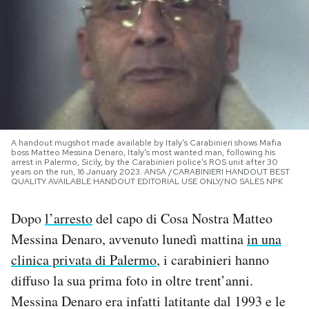
PODCAST
NEWSLETTER
I MIEI PREFERITI
A handout mugshot made available by Italy's Carabinieri shows Mafia
boss Matteo Messina Denaro, Italy's most wanted man, following his
arrest in Palermo, Sicily, by the Carabinieri police's ROS unit after 30
SHOP
years on the run, 16 January 2023. ANSA /CARABINIERI HANDOUT BEST
QUALITY AVAILABLE HANDOUT EDITORIAL USE ONLY/NO SALES NPK
CALENDARIO
Dopo
l’arresto
del capo di Cosa Nostra Matteo
Messina Denaro, avvenuto lunedì mattina
in una
AREA PERSONALE
clinica privata di Palermo
, i carabinieri hanno
diffuso la sua prima foto in oltre trent’anni.
Area Personale
Messina Denaro era infatti latitante dal 1993 e le
Newsletter