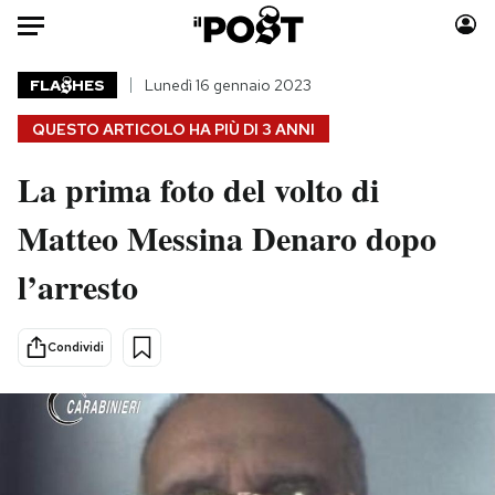
Auto
FLA
HES
Lunedì 16 gennaio 2023
QUESTO ARTICOLO HA PIÙ DI
3 ANNI
HOME
La prima foto del volto di
Italia
Moda
Mondo
Libri
Matteo Messina Denaro dopo
Politica
Consumismi
l’arresto
Tecnologia
Storie/Idee
Internet
Ok Boomer!
Scienza
Media
Condividi
Cultura
Europa
Economia
Altrecose
Sport
Mondiali calcio 2026