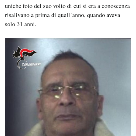
uniche foto del suo volto di cui si era a conoscenza
Notifiche mobile
Regala il Post
risalivano a prima di quell’anno, quando aveva
Hai bisogno di aiuto?
solo 31 anni.
Esci