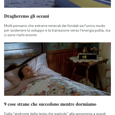
Dragheremo gli oceani
Molti pensano che estrarre minerali dai fondali sia l'unico modo
per sostenere lo sviluppo e la transizione verso l'energia pulita, ma
ci sono rischi enormi
9 cose strane che succedono mentre dormiamo
Dalla "sindrome della testa che esplode" alla sexsomnia a quegli