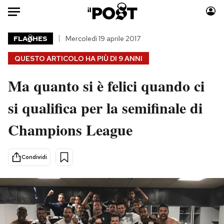
Auto
FLA
HES
Mercoledì 19 aprile 2017
QUESTO ARTICOLO HA PIÙ DI
9 ANNI
HOME
Ma quanto si è felici quando ci
Italia
Moda
Mondo
Libri
si qualifica per la semifinale di
Politica
Consumismi
Champions League
Tecnologia
Storie/Idee
Internet
Ok Boomer!
Scienza
Media
Condividi
Cultura
Europa
Economia
Altrecose
Sport
Mondiali calcio 2026