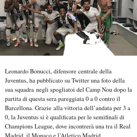
PODCAST
NEWSLETTER
I MIEI PREFERITI
Leonardo Bonucci, difensore centrale della
SHOP
Juventus, ha pubblicato su Twitter una foto della
sua squadra negli spogliatoi del Camp Nou dopo la
CALENDARIO
partita di questa sera pareggiata 0 a 0 contro il
Barcellona. Grazie alla vittoria dell’andata per 3 a
AREA PERSONALE
0, la Juventus si è qualificata per le semifinali di
Champions League, dove incontrerà una tra il Real
Area Personale
Newsletter
Madrid, il Monaco e l’Atletico Madrid.