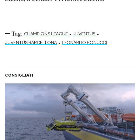
Notifiche mobile
Regala il Post
Hai bisogno di aiuto?
Esci
Tag:
-
-
CHAMPIONS LEAGUE
JUVENTUS
-
JUVENTUS BARCELLONA
LEONARDO BONUCCI
CONSIGLIATI