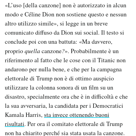
«L’uso [della canzone] non è autorizzato in alcun
Notifiche mobile
Regala il Post
modo e Céline Dion non sostiene questo e nessun
Hai bisogno di aiuto?
altro utilizzo simile», si legge in un breve
Esci
comunicato diffuso da Dion sui social. Il testo si
conclude poi con una battuta: «Ma davvero,
proprio
quella
canzone
?
». Probabilmente è un
riferimento al fatto che le cose con il Titanic non
andarono per nulla bene, e che per la campagna
elettorale di Trump non è di ottimo auspicio
utilizzare la colonna sonora di un film su un
disastro, specialmente ora che è in difficoltà e che
la sua avversaria, la candidata per i Democratici
Kamala Harris,
sta invece ottenendo buoni
risultati
. Per ora il comitato elettorale di Trump
non ha chiarito perché sia stata usata la canzone.