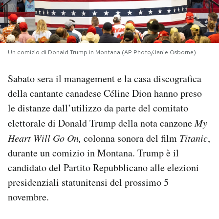
PODCAST
NEWSLETTER
Un comizio di Donald Trump in Montana (AP Photo/Janie Osborne)
Sabato sera il management e la casa discografica
I MIEI PREFERITI
della cantante canadese Céline Dion hanno preso
le distanze dall’utilizzo da parte del comitato
SHOP
elettorale di Donald Trump della nota canzone
My
Heart Will Go On,
colonna sonora del film
Titanic
,
CALENDARIO
durante un comizio in Montana. Trump è il
candidato del Partito Repubblicano alle elezioni
presidenziali statunitensi del prossimo 5
AREA PERSONALE
novembre.
Area Personale
Newsletter