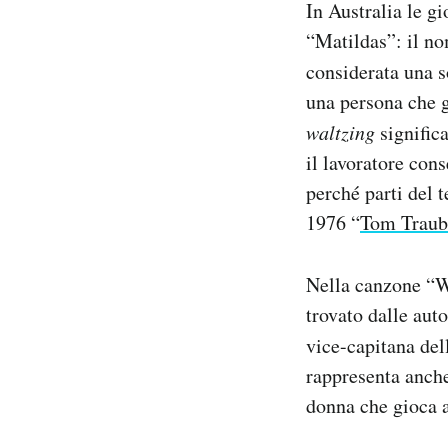
In Australia le g
Notifiche mobile
“Matildas”: il no
Regala il Post
considerata una s
Hai bisogno di aiuto?
Esci
una persona che gi
waltzing
signific
il lavoratore con
perché parti del 
1976 “
Tom Traube
Nella canzone “Wa
trovato dalle aut
vice-capitana de
rappresenta anche
donna che gioca a