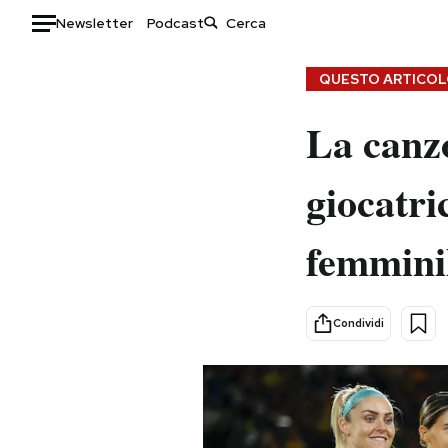
Newsletter
Podcast
Auto
QUESTO ARTICOLO
HOME
La canzo
Italia
Moda
giocatri
Mondo
Libri
Politica
Consumismi
femminil
Tecnologia
Storie/Idee
Internet
Ok Boomer!
Scienza
Media
Condividi
Cultura
Europa
Economia
Altrecose
Sport
Mondiali calcio 2026