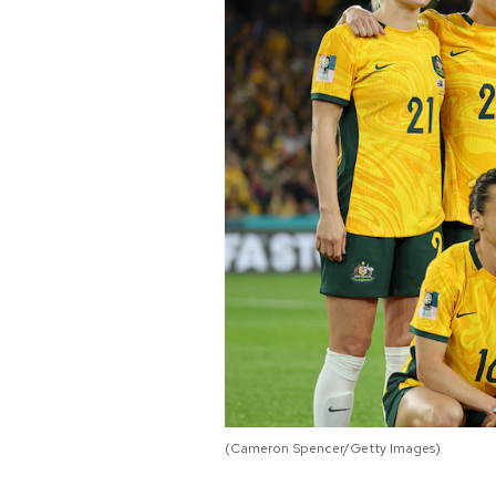
PODCAST
NEWSLETTER
I MIEI PREFERITI
SHOP
CALENDARIO
AREA PERSONALE
(Cameron Spencer/Getty Images)
Area Personale
Newsletter