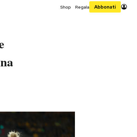
Abbonati
Shop
Regala
e
ana