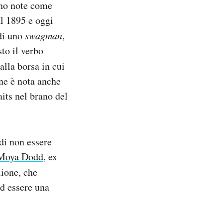
ono note come
al 1895 e oggi
 di uno
swagman
,
sto il verbo
alla borsa in cui
one è nota anche
aits nel brano del
di non essere
Moya Dodd
, ex
lione, che
ed essere una