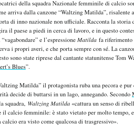
iocatrici della squadra Nazionale femminile di calcio s
me arriva dalla canzone “Waltzing Matilda”, risalente 
orta di inno nazionale non ufficiale. Racconta la storia
ra il paese a piedi in cerca di lavoro, e in questo conte
a “vagabondare” e l’espressione
Matilda
fa riferimento 
serva i propri averi, e che porta sempre con sé. La canz
testo sono state riprese dal cantante statunitense Tom W
rt’s Blues
”.
ltzing Matilda” il protagonista ruba una pecora e pur 
orità decide di buttarsi in un lago, annegando. Secondo
lla squadra,
Waltzing Matilda
«cattura un senso di ribel
 il calcio femminile: è stato vietato per molto tempo, 
 calcio era visto come qualcosa di trasgressivo».