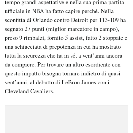
tempo grandi aspettative e nella sua prima partita
ufficiale in NBA ha fatto capire perché. Nella
PODCAST
sconfitta di Orlando contro Detroit per 113-109 ha
segnato 27 punti (miglior marcatore in campo),
NEWSLETTER
preso 9 rimbalzi, fornito 5 assist, fatto 2 stoppate e
una schiacciata di prepotenza in cui ha mostrato
I MIEI PREFERITI
tutta la sicurezza che ha in sé, a vent’anni ancora
da compiere. Per trovare un altro esordiente con
SHOP
questo impatto bisogna tornare indietro di quasi
vent’anni, al debutto di LeBron James con i
Cleveland Cavaliers.
CALENDARIO
AREA PERSONALE
Area Personale
Newsletter