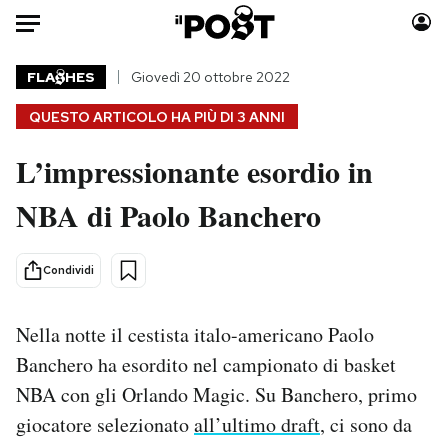
Auto
FLA
HES
Giovedì 20 ottobre 2022
QUESTO ARTICOLO HA PIÙ DI
3 ANNI
HOME
L’impressionante esordio in
Italia
Moda
Mondo
Libri
NBA di Paolo Banchero
Politica
Consumismi
Tecnologia
Storie/Idee
Condividi
Internet
Ok Boomer!
Scienza
Media
Nella notte il cestista italo-americano Paolo
Cultura
Europa
Banchero ha esordito nel campionato di basket
Economia
Altrecose
NBA con gli Orlando Magic. Su Banchero, primo
Sport
Mondiali calcio 2026
giocatore selezionato
all’ultimo draft
, ci sono da