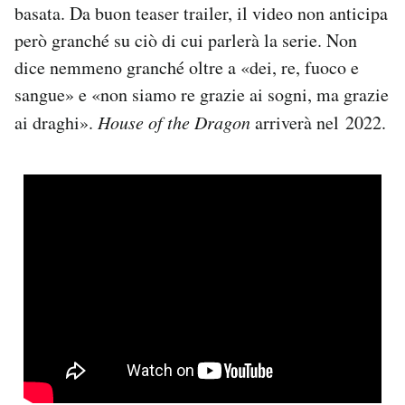
basata. Da buon teaser trailer, il video non anticipa
Notifiche mobile
però granché su ciò di cui parlerà la serie. Non
Regala il Post
Hai bisogno di aiuto?
dice nemmeno granché oltre a «dei, re, fuoco e
Esci
sangue» e «non siamo re grazie ai sogni, ma grazie
ai draghi».
House of the Dragon
arriverà nel 2022.