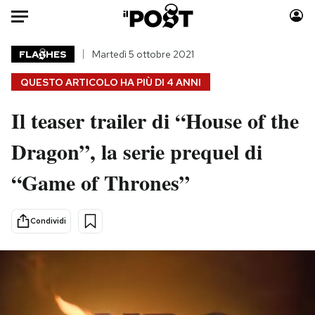
Auto
FLA
HES
Martedì 5 ottobre 2021
QUESTO ARTICOLO HA PIÙ DI
4 ANNI
HOME
Il teaser trailer di “House of the
Italia
Moda
Mondo
Libri
Dragon”, la serie prequel di
Politica
Consumismi
“Game of Thrones”
Tecnologia
Storie/Idee
Internet
Ok Boomer!
Scienza
Media
Condividi
Cultura
Europa
Economia
Altrecose
Sport
Mondiali calcio 2026