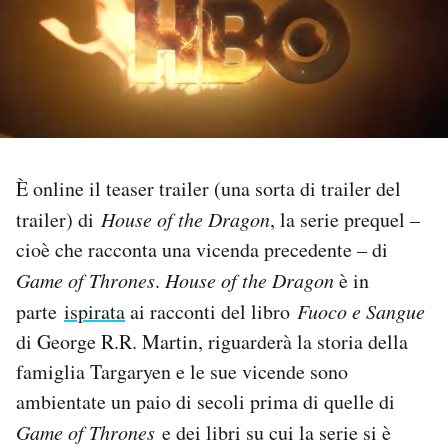
PODCAST
NEWSLETTER
I MIEI PREFERITI
È online il teaser trailer (una sorta di trailer del
trailer) di
House of the Dragon
, la serie prequel –
SHOP
cioè che racconta una vicenda precedente – di
Game of Thrones
.
House of the Dragon
è in
CALENDARIO
parte
ispirata
ai racconti del libro
Fuoco e Sangue
di George R.R. Martin, riguarderà la storia della
famiglia Targaryen e le sue vicende sono
AREA PERSONALE
ambientate un paio di secoli prima di quelle di
Area Personale
Game of Thrones
e dei libri su cui la serie si è
Newsletter