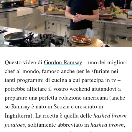
PODCAST
NEWSLETTER
I MIEI PREFERITI
Questo video di
Gordon Ramsay
– uno dei migliori
chef al mondo, famoso anche per le sfuriate nei
SHOP
tanti programmi di cucina a cui partecipa in tv –
potrebbe allietare il vostro weekend aiutandovi a
CALENDARIO
preparare una perfetta colazione americana (anche
se Ramsay è nato in Scozia e cresciuto in
AREA PERSONALE
Inghilterra). La ricetta è quella delle
hashed brown
Area Personale
potatoes
, solitamente abbreviato in
hashed brown
,
Newsletter