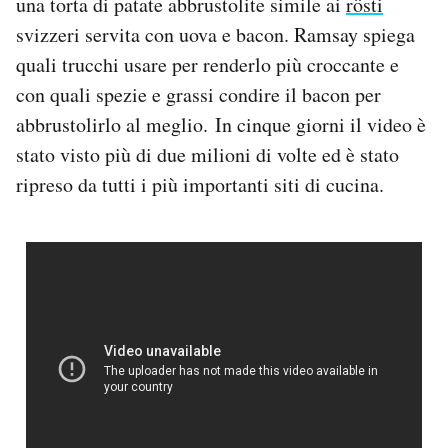
una torta di patate abbrustolite simile ai
rösti
Notifiche mobile
svizzeri servita con uova e bacon. Ramsay spiega
Regala il Post
quali trucchi usare per renderlo più croccante e
Hai bisogno di aiuto?
con quali spezie e grassi condire il bacon per
Esci
abbrustolirlo al meglio. In cinque giorni il video è
stato visto più di due milioni di volte ed è stato
ripreso da tutti i più importanti siti di cucina.