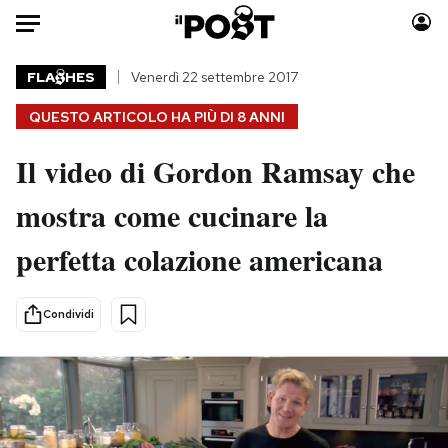
Auto
FLA
HES
Venerdì 22 settembre 2017
QUESTO ARTICOLO HA PIÙ DI
8 ANNI
HOME
Il video di Gordon Ramsay che
Italia
Moda
Mondo
Libri
mostra come cucinare la
Politica
Consumismi
perfetta colazione americana
Tecnologia
Storie/Idee
Internet
Ok Boomer!
Scienza
Media
Condividi
Cultura
Europa
Economia
Altrecose
Sport
Mondiali calcio 2026