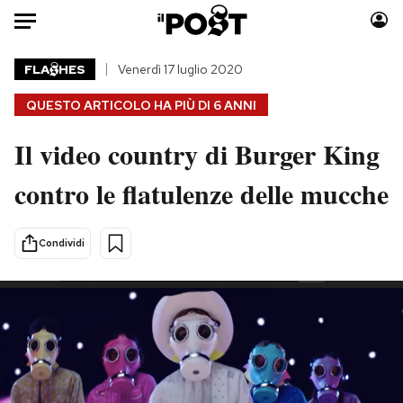
Auto
FLA
HES
Venerdì 17 luglio 2020
QUESTO ARTICOLO HA PIÙ DI
6 ANNI
HOME
Il video country di Burger King
Italia
Moda
Mondo
Libri
contro le flatulenze delle mucche
Politica
Consumismi
Tecnologia
Storie/Idee
Condividi
Internet
Ok Boomer!
Scienza
Media
Cultura
Europa
Economia
Altrecose
Sport
Mondiali calcio 2026