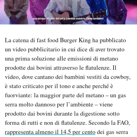
PODCAST
NEWSLETTER
La catena di fast food Burger King ha pubblicato
un video pubblicitario in cui dice di aver trovato
I MIEI PREFERITI
una prima soluzione alle emissioni di metano
prodotte dai bovini attraverso le flatulenze. Il
SHOP
video, dove cantano dei bambini vestiti da cowboy,
è stato criticato per il tono e anche perché è
CALENDARIO
fuorviante: la maggior parte del metano – un gas
serra molto dannoso per l’ambiente – viene
prodotto dai bovini durante la digestione sotto
AREA PERSONALE
forma di rutti e non di flatulenze. Secondo la FAO,
Area Personale
rappresenta almeno il 14,5 per cento
dei gas serra
Newsletter