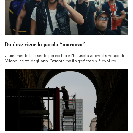
Notifiche mobile
Regala il Post
Hai bisogno di aiuto?
Esci
Da dove viene la parola “maranza”
Ultimamente la si sente parecchio e l'ha usata anche il sindaco di
Milano: esiste dagli anni Ottanta ma il significato si è evoluto