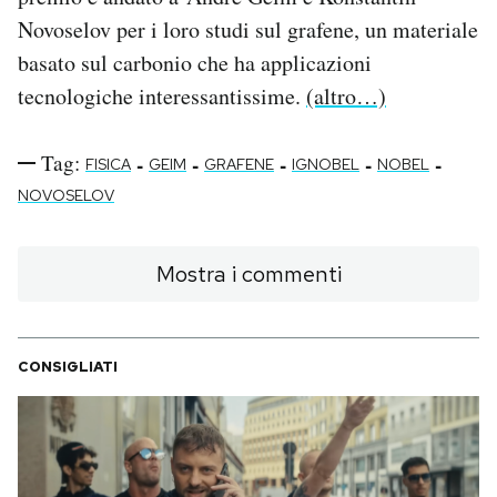
Novoselov per i loro studi sul grafene, un materiale
PODCAST
basato sul carbonio che ha applicazioni
tecnologiche interessantissime.
(altro…)
NEWSLETTER
Tag:
-
-
-
-
-
FISICA
GEIM
GRAFENE
IGNOBEL
NOBEL
I MIEI PREFERITI
NOVOSELOV
SHOP
Mostra i commenti
CALENDARIO
CONSIGLIATI
AREA PERSONALE
Area Personale
Newsletter