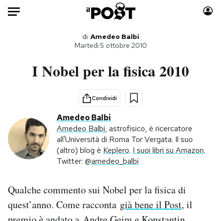
Auto
di
Amedeo Balbi
Martedì 5 ottobre 2010
HOME
I Nobel per la fisica 2010
Italia
Moda
Mondo
Libri
Condividi
Politica
Consumismi
Amedeo Balbi
Tecnologia
Storie/Idee
Amedeo Balbi
, astrofisico, è ricercatore
all'Università di Roma Tor Vergata. Il suo
Internet
Ok Boomer!
(altro) blog è
Keplero
.
I suoi libri su Amazon
.
Scienza
Media
Twitter:
@amedeo_balbi
Cultura
Europa
Economia
Altrecose
Qualche commento sui Nobel per la fisica di
Sport
Mondiali calcio 2026
quest’anno. Come racconta
già bene il Post
, il
premio è andato a Andre Geim e Konstantin