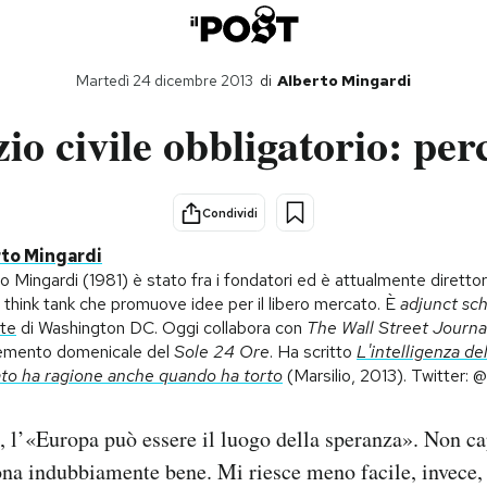
Martedì 24 dicembre 2013
di
Alberto Mingardi
zio civile obbligatorio: per
Condividi
to Mingardi
o Mingardi (1981) è stato fra i fondatori ed è attualmente direttor
, think tank che promuove idee per il libero mercato. È
adjunct sch
ute
di Washington DC. Oggi collabora con
The Wall Street Journa
emento domenicale del
Sole 24 Ore
. Ha scritto
L'intelligenza de
to ha ragione anche quando ha torto
(Marsilio, 2013). Twitter: 
 l’«Europa può essere il luogo della speranza». Non c
ona indubbiamente bene. Mi riesce meno facile, invece, 