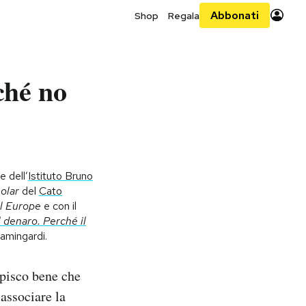
Abbonati
Shop
Regala
ché no
e dell’
Istituto Bruno
olar
del
Cato
l Europe
e con il
l denaro. Perché il
@amingardi.
apisco bene che
associare la