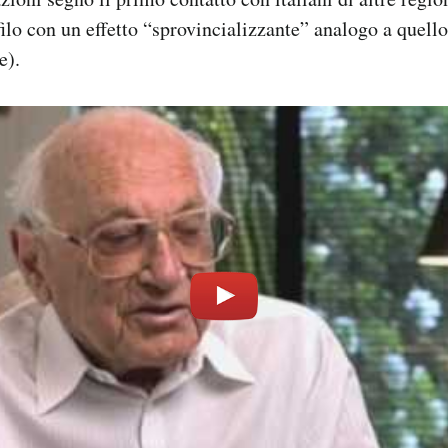
filo con un effetto “sprovincializzante” analogo a quell
e).