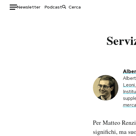
Newsletter
Podcast
Auto
Servi
HOME
Italia
Moda
Mondo
Libri
Politica
Consumismi
Alber
Tecnologia
Storie/Idee
Albert
Leoni
Internet
Ok Boomer!
Instit
Scienza
Media
suppl
Cultura
Europa
merca
Economia
Altrecose
Sport
Mondiali calcio 2026
Per Matteo Renzi,
significhi, ma su