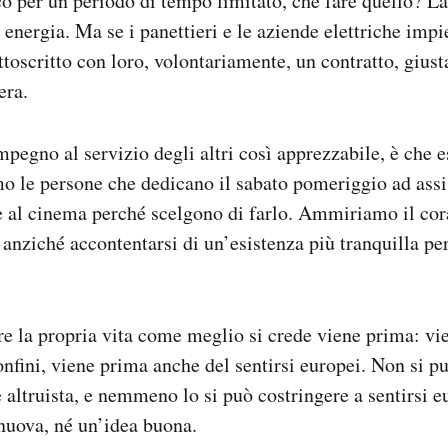
nco per un periodo di tempo limitato, che fare quello? L
 energia. Ma se i panettieri e le aziende elettriche imp
toscritto con loro, volontariamente, un contratto, gius
era.
mpegno al servizio degli altri così apprezzabile, è che e
 le persone che dedicano il sabato pomeriggio ad assis
 al cinema perché scelgono di farlo. Ammiriamo il cora
 anziché accontentarsi di un’esistenza più tranquilla pe
ere la propria vita come meglio si crede viene prima: vi
confini, viene prima anche del sentirsi europei. Non si p
 altruista, e nemmeno lo si può costringere a sentirsi e
nuova, né un’idea buona.