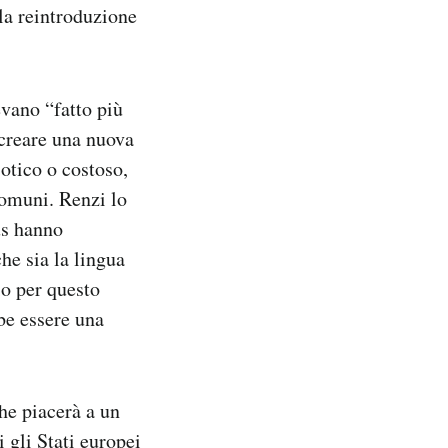
 la reintroduzione
vano “fatto più
 creare una nuova
otico o costoso,
comuni. Renzi lo
us hanno
che sia la lingua
io per questo
bbe essere una
he piacerà a un
 gli Stati europei