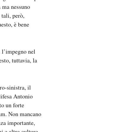
ta ma nessuno
tali, però,
uesto, è bene
e l’impegno nel
sto, tuttavia, la
o-sinistra, il
difesa Antonio
o un forte
etnam. Non mancano
nza importante,
i e altre culture