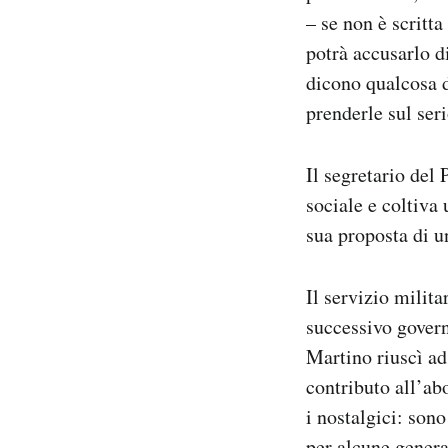
Notifiche mobile
– se non è scritt
Regala il Post
potrà accusarlo di
Hai bisogno di aiuto?
dicono qualcosa d
Esci
prenderle sul seri
Il segretario del
sociale e coltiva 
sua proposta di un
Il servizio milita
successivo govern
Martino riuscì ad
contributo all’ab
i nostalgici: son
per alcune generaz