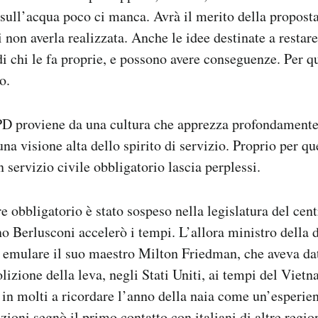
a sull’acqua poco ci manca. Avrà il merito della propos
 non averla realizzata. Anche le idee destinate a restare 
i chi le fa proprie, e possono avere conseguenze. Per q
o.
 PD proviene da una cultura che apprezza profondament
una visione alta dello spirito di servizio. Proprio per que
 servizio civile obbligatorio lascia perplessi.
re obbligatorio è stato sospeso nella legislatura del centr
o Berlusconi accelerò i tempi. L’allora ministro della 
 emulare il suo maestro Milton Friedman, che aveva dat
olizione della leva, negli Stati Uniti, ai tempi del Vi
o in molti a ricordare l’anno della naia come un’esperie
ioni segnò il primo contatto con italiani di altre region