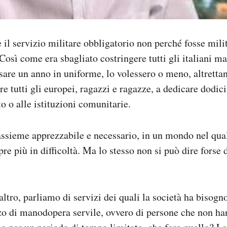
e il servizio militare obbligatorio non perché fosse mil
Così come era sbagliato costringere tutti gli italiani ma
ssare un anno in uniforme, lo volessero o meno, altretta
e tutti gli europei, ragazzi e ragazze, a dedicare dodic
to o alle istituzioni comunitarie.
 assieme apprezzabile e necessario, in un mondo nel qual
e più in difficoltà. Ma lo stesso non si può dire forse d
altro, parliamo di servizi dei quali la società ha bisogn
izzo di manodopera servile, ovvero di persone che non ha