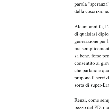
parola “speranza”
PODCAST
della coscrizione
Alcuni anni fa, l’
NEWSLETTER
di qualsiasi dipl
generazione per l
I MIEI PREFERITI
ma semplicemente
sa bene, forse pe
SHOP
consentito ai giov
che parlano e qua
CALENDARIO
propone il serviz
sorta di super-Er
AREA PERSONALE
Renzi, come sempr
Area Personale
pezzo del PD, ma 
Newsletter