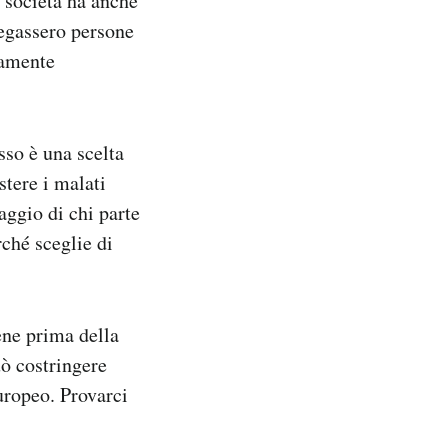
a società ha anche
iegassero persone
tamente
sso è una scelta
tere i malati
ggio di chi parte
rché sceglie di
ene prima della
uò costringere
uropeo. Provarci