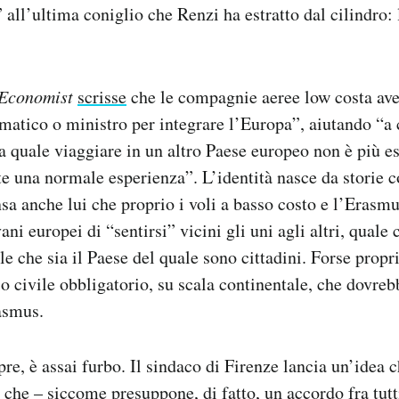
 all’ultima coniglio che Renzi ha estratto dal cilindro:
.
Economist
scrisse
che le compagnie aeree low costa ave
omatico o ministro per integrare l’Europa”, aiutando “a
a quale viaggiare in un altro Paese europeo non è più es
 una normale esperienza”. L’identità nasce da storie 
nsa anche lui che proprio i voli a basso costo e l’Erasm
ani europei di “sentirsi” vicini gli uni agli altri, quale 
le che sia il Paese del quale sono cittadini. Forse propr
io civile obbligatorio, su scala continentale, che dovre
asmus.
e, è assai furbo. Il sindaco di Firenze lancia un’idea c
che – siccome presuppone, di fatto, un accordo fra tutti