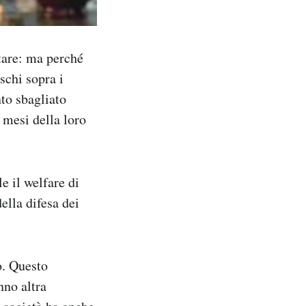
itare: ma perché
schi sopra i
nto sbagliato
i mesi della loro
e il welfare di
ella difesa dei
o. Questo
nno altra