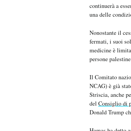
continuerà a esse
una delle condizio
Nonostante il cess
fermati, i suoi s
medicine è limita
persone palestine
Il Comitato nazi
NCAG) è già stat
Striscia, anche pe
del
Consiglio di 
Donald Trump che 
Hamas ha detto an