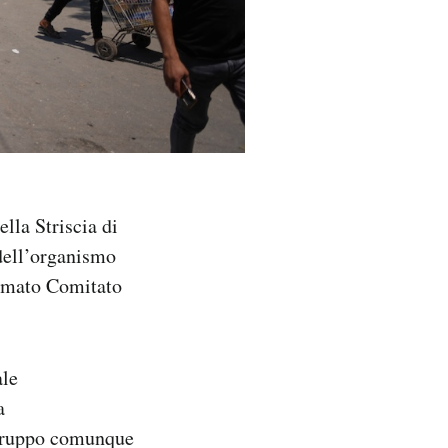
lla Striscia di
dell’organismo
hiamato Comitato
ale
a
 gruppo comunque