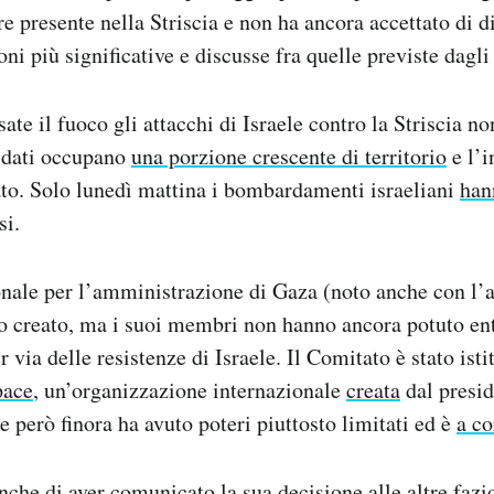
re presente nella Striscia e non ha ancora accettato di d
ni più significative e discusse fra quelle previste dagli
ate il fuoco gli attacchi di Israele contro la Striscia n
oldati occupano
una porzione crescente di territorio
e l’i
to. Solo lunedì mattina i bombardamenti israeliani
han
si.
onale per l’amministrazione di Gaza (noto anche con l’
o creato, ma i suoi membri non hanno ancora potuto ent
r via delle resistenze di Israele. Il Comitato è stato isti
pace
, un’organizzazione internazionale
creata
dal presid
però finora ha avuto poteri piuttosto limitati ed è
a co
che di aver comunicato la sua decisione alle altre fazio