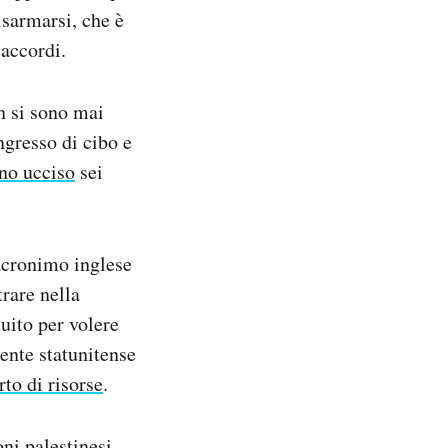
isarmarsi, che è
 accordi.
on si sono mai
ngresso di cibo e
no ucciso
sei
acronimo inglese
rare nella
tuito per volere
ente statunitense
rto di risorse
.
ni palestinesi