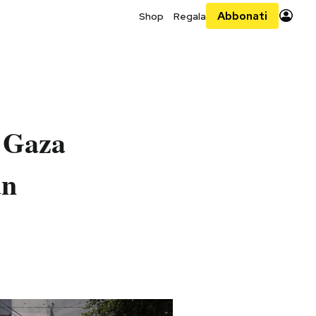
Abbonati
Shop
Regala
i Gaza
un