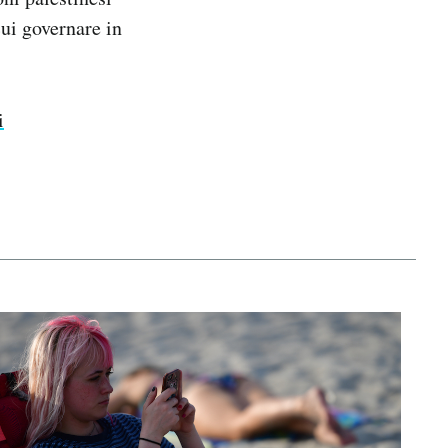
cui governare in
i