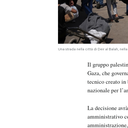
Notifiche mobile
Regala il Post
Hai bisogno di aiuto?
Esci
Una strada nella città di Deir al Balah, nel
Il gruppo palesti
Gaza, che govern
tecnico creato in
nazionale per l’
La decisione avrà
amministrativo co
amministrazione,