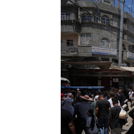
PODCAST
NEWSLETTER
I MIEI PREFERITI
SHOP
CALENDARIO
AREA PERSONALE
Area Personale
Newsletter