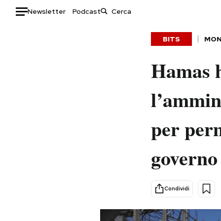
Newsletter
Podcast
Auto
BITS
MO
HOME
Hamas ha
Italia
Moda
l’ammini
Mondo
Libri
Politica
Consumismi
per perm
Tecnologia
Storie/Idee
Internet
Ok Boomer!
governo 
Scienza
Media
Cultura
Europa
Economia
Altrecose
Condividi
Sport
Mondiali calcio 2026