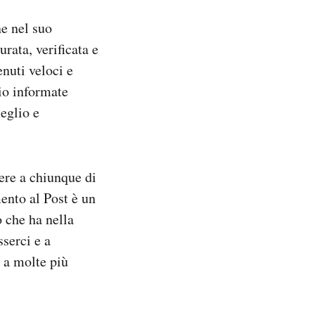
ne nel suo
rata, verificata e
enuti veloci e
io informate
eglio e
tere a chiunque di
ento al Post è un
 che ha nella
sserci e a
o a molte più