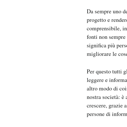
Notifiche mobile
Da sempre uno deg
Regala il Post
progetto e render
Hai bisogno di aiuto?
Esci
comprensibile, in 
fonti non sempre 
significa più per
migliorare le co
Per questo tutti 
leggere e informa
altro modo di coi
nostra società: è 
crescere, grazie 
persone di inform