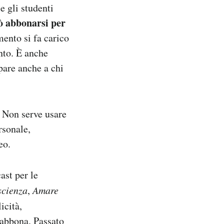
e gli studenti
ò abbonarsi per
ento si fa carico
nto. È anche
pare anche a chi
. Non serve usare
rsonale,
neo.
ast per le
scienza
,
Amare
icità,
i abbona. Passato