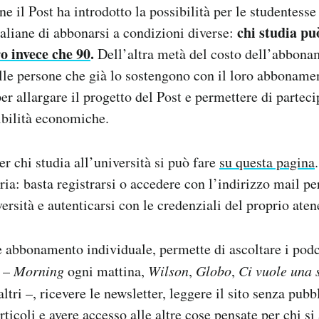
 il Post ha introdotto la possibilità per le studentesse 
chi studia pu
italiane di abbonarsi a condizioni diverse:
o invece che 90
.
Dell’altra metà del costo dell’abbonam
alle persone che già lo sostengono con il loro abboname
r allargare il progetto del Post e permettere di parteci
ibilità economiche.
 chi studia all’università si può fare
su questa pagina
ria: basta registrarsi o accedere con l’indirizzo mail pe
versità e autenticarsi con le credenziali del proprio ate
abbonamento individuale, permette di ascoltare i podc
e –
Morning
ogni mattina,
Wilson
,
Globo
,
Ci vuole una 
 altri –, ricevere le newsletter, leggere il sito senza pubbl
ticoli e avere accesso alle altre cose pensate per chi s