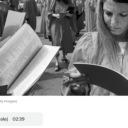
ty Images)
colo
02:39