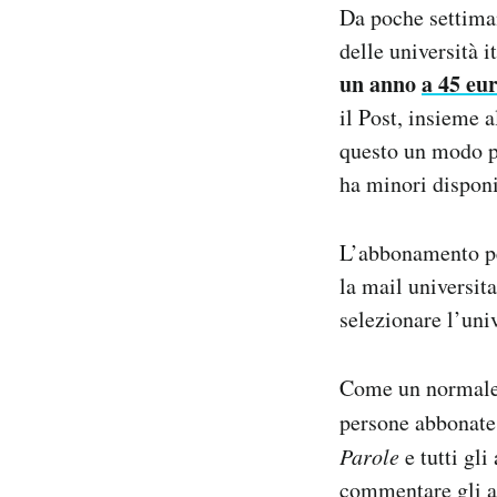
Da poche settimane
delle università 
un anno
a 45 eur
il Post, insieme 
questo un modo pe
ha minori dispon
L’abbonamento per
la mail universita
selezionare l’uni
Come un normale 
persone abbonat
Parole
e tutti gli
commentare gli ar