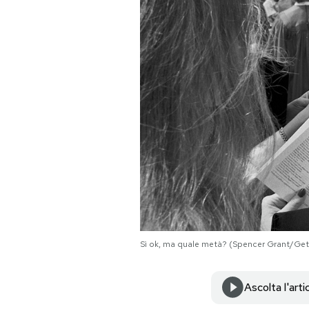
PODCAST
NEWSLETTER
I MIEI PREFERITI
SHOP
CALENDARIO
Sì ok, ma quale metà? (Spencer Grant/Get
AREA PERSONALE
Area Personale
Ascolta l'arti
Newsletter