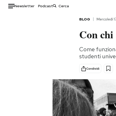
Newsletter
Podcast
Auto
BLOG
Mercoledì 1
Con chi 
HOME
Italia
Moda
Come funziona
Mondo
Libri
studenti unive
Politica
Consumismi
Tecnologia
Storie/Idee
Condividi
Internet
Ok Boomer!
Scienza
Media
Cultura
Europa
Economia
Altrecose
Sport
Mondiali calcio 2026