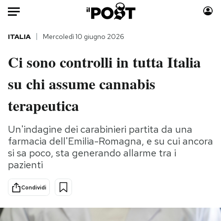
Auto
ITALIA
Mercoledì 10 giugno 2026
Ci sono controlli in tutta Italia
HOME
su chi assume cannabis
Italia
Moda
Mondo
Libri
terapeutica
Politica
Consumismi
Tecnologia
Storie/Idee
Un'indagine dei carabinieri partita da una
farmacia dell'Emilia-Romagna, e su cui ancora
Internet
Ok Boomer!
si sa poco, sta generando allarme tra i
Scienza
Media
pazienti
Cultura
Europa
Economia
Altrecose
Condividi
Sport
Mondiali calcio 2026