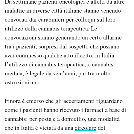
Da settimane pazienti oncologici e affetti da altre
Notifiche mobile
malattie in diverse città italiane stanno venendo
Regala il Post
convocati dai carabinieri per colloqui sul loro
Hai bisogno di aiuto?
utilizzo della cannabis terapeutica. Le
Esci
convocazioni stanno generando un certo allarme
tra i pazienti, sorpresi dal sospetto che possano
aver commesso qualche atto illecito: in Italia
l’utilizzo di cannabis terapeutica, o cannabis
medica, è legale da
vent’anni
, pur tra molto
ostruzionismo.
Finora è emerso che gli accertamenti riguardano
come i pazienti hanno ricevuto i farmaci a base di
cannabis: per posta e a domicilio, una modalità
che in Italia è vietata da una
circolare
del