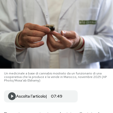
PODCAST
NEWSLETTER
I MIEI PREFERITI
SHOP
Un medicinale a base di cannabis mostrato da un funzionario di una
CALENDARIO
cooperativa che la produce e la vende in Marocco, novembre 2025 (AP
Photo/Mosa'ab Elshamy)
AREA PERSONALE
Ascolta l'articolo
07:49
Area Personale
Newsletter