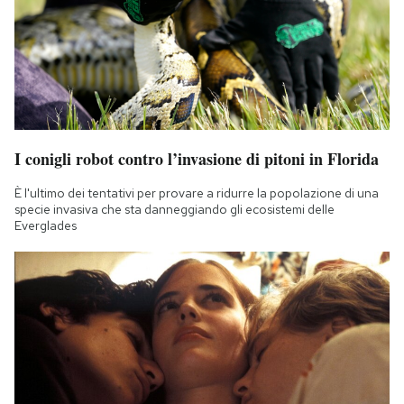
I conigli robot contro l’invasione di pitoni in Florida
È l'ultimo dei tentativi per provare a ridurre la popolazione di una
specie invasiva che sta danneggiando gli ecosistemi delle
Everglades