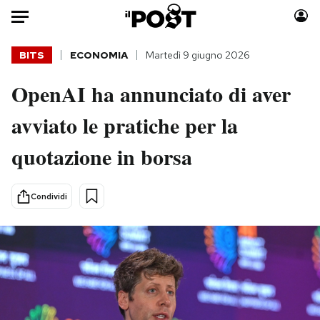
Auto
BITS
ECONOMIA
Martedì 9 giugno 2026
OpenAI ha annunciato di aver
HOME
avviato le pratiche per la
Italia
Moda
Mondo
Libri
quotazione in borsa
Politica
Consumismi
Tecnologia
Storie/Idee
Condividi
Internet
Ok Boomer!
Scienza
Media
Cultura
Europa
Economia
Altrecose
Sport
Mondiali calcio 2026