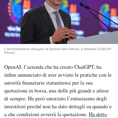
PODCAST
NEWSLETTER
I MIEI PREFERITI
L'amministratore delegato di OpenAI Sam Altman, a febbraio 2026 (AP
Photo)
SHOP
OpenAI, l’azienda che ha creato ChatGPT, ha
infine annunciato di aver avviato le pratiche con le
CALENDARIO
autorità finanziarie statunitensi per la sua
quotazione in borsa, una delle più grandi e attese
AREA PERSONALE
di sempre. Ha però smorzato l’entusiasmo degli
investitori perché non ha dato dettagli su quando e
Area Personale
a che condizioni avverrà la quotazione.
Ha detto
Newsletter