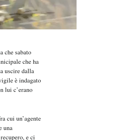
ia che sabato
unicipale che ha
a uscire dalla
 vigile è indagato
n lui c’erano
fra cui un’agente
 e una
 recupero, e ci