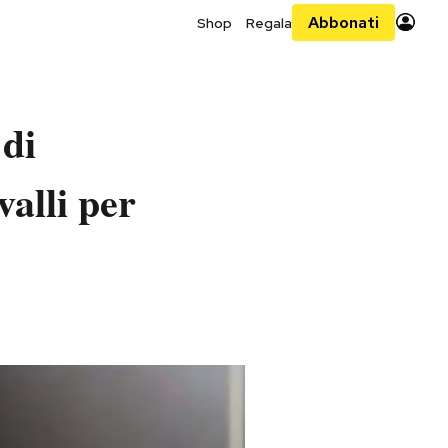
Abbonati
Shop
Regala
 di
valli per