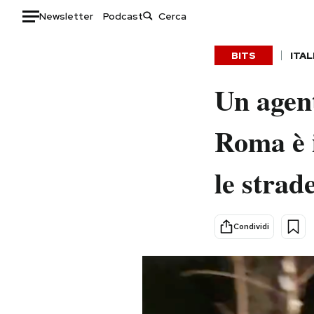
Newsletter
Podcast
Auto
BITS
ITAL
HOME
Un agent
Italia
Moda
Roma è i
Mondo
Libri
Politica
Consumismi
le strade
Tecnologia
Storie/Idee
Internet
Ok Boomer!
Scienza
Media
Condividi
Cultura
Europa
Economia
Altrecose
Sport
Mondiali calcio 2026