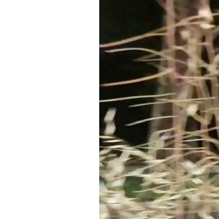
PODCAST
NEWSLETTER
I MIEI PREFERITI
SHOP
CALENDARIO
AREA PERSONALE
Area Personale
Newsletter