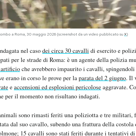
 Colombo a Roma, 30 maggio 2026 (screenshot da un video pubblicato su
X
)
indagata nel caso
dei circa 30 cavalli
di esercito e poliz
pati per le strade di Roma: è un agente della polizia m
artificio
che avrebbero impaurito i cavalli, spingendoli 
ve erano in corso le prove per la
parata del 2 giugno
. Il
vate
e
accensioni ed esplosioni pericolose
aggravate. Co
che per il momento non risultano indagati.
nimali sono rimasti feriti una poliziotta e tre militari, 
tata dal suo cavallo, subendo una frattura della costola
lmone; 15 cavalli sono stati feriti durante i tentativi di