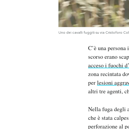
Notifiche mobile
Regala il Post
Hai bisogno di aiuto?
Esci
Uno dei cavalli fuggiti su via Cristoforo
C’è una persona 
scorso erano scap
acceso i fuochi d’
zona recintata do
per
lesioni aggra
altri tre agenti, 
Nella fuga degli a
che è stata calpes
perforazione al po