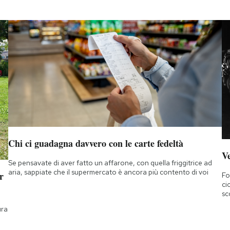
Chi ci guadagna davvero con le carte fedeltà
Ve
Se pensavate di aver fatto un affarone, con quella friggitrice ad
aria, sappiate che il supermercato è ancora più contento di voi
r
Fo
ci
sc
ura