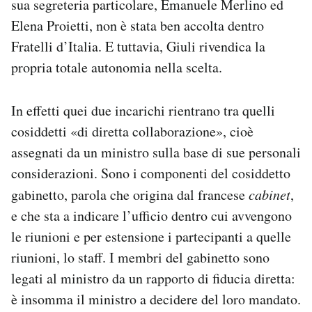
sua segreteria particolare, Emanuele Merlino ed
Notifiche mobile
Elena Proietti, non è stata ben accolta dentro
Regala il Post
Fratelli d’Italia. E tuttavia, Giuli rivendica la
Hai bisogno di aiuto?
propria totale autonomia nella scelta.
Esci
In effetti quei due incarichi rientrano tra quelli
cosiddetti «di diretta collaborazione», cioè
assegnati da un ministro sulla base di sue personali
considerazioni. Sono i componenti del cosiddetto
gabinetto, parola che origina dal francese
cabinet
,
e che sta a indicare l’ufficio dentro cui avvengono
le riunioni e per estensione i partecipanti a quelle
riunioni, lo staff. I membri del gabinetto sono
legati al ministro da un rapporto di fiducia diretta:
è insomma il ministro a decidere del loro mandato.