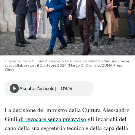
PODCAST
NEWSLETTER
I MIEI PREFERITI
Il ministro della Cultura Alessandro Giuli esce da Palazzo Chigi insieme ai
suoi collaboratori, il 2 ottobre 2024 (Marco Di Gianvito/ZUMA Press
Wire)
SHOP
Ascolta l'articolo
09:19
CALENDARIO
La decisione del ministro della Cultura Alessandro
AREA PERSONALE
Giuli
di revocare senza preavviso
gli incarichi del
Area Personale
capo della sua segreteria tecnica e della capa della
Newsletter