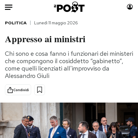
Auto
POLITICA
Lunedì 11 maggio 2026
Appresso ai ministri
HOME
Italia
Moda
Chi sono e cosa fanno i funzionari dei ministeri
che compongono il cosiddetto “gabinetto”,
Mondo
Libri
come quelli licenziati all'improvviso da
Politica
Consumismi
Alessandro Giuli
Tecnologia
Storie/Idee
Internet
Ok Boomer!
Condividi
Scienza
Media
Cultura
Europa
Economia
Altrecose
Sport
Mondiali calcio 2026