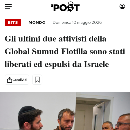
Auto
BITS
MONDO
Domenica 10 maggio 2026
Gli ultimi due attivisti della
HOME
Global Sumud Flotilla sono stati
Italia
Moda
Mondo
Libri
liberati ed espulsi da Israele
Politica
Consumismi
Tecnologia
Storie/Idee
Condividi
Internet
Ok Boomer!
Scienza
Media
Cultura
Europa
Economia
Altrecose
Sport
Mondiali calcio 2026