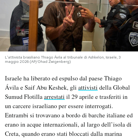
PODCAST
NEWSLETTER
I MIEI PREFERITI
L'attivista brasiliano Thiago Ávila al tribunale di Ashkelon, Israele, 3
maggio 2026 (AP/Ohad Zwigenberg)
SHOP
Israele ha liberato ed espulso dal paese Thiago
Ávila e Saif Abu Keshek, gli
attivisti
della Global
CALENDARIO
Sumud Flotilla
arrestati
il 29 aprile e trasferiti in
un carcere israeliano per essere interrogati.
AREA PERSONALE
Entrambi si trovavano a bordo di barche italiane ed
erano in acque internazionali, al largo dell’isola di
Area Personale
Creta, quando erano stati bloccati dalla marina
Newsletter