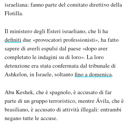
israeliana: fanno parte del comitato direttivo della
Notifiche mobile
Flotilla.
Regala il Post
Hai bisogno di aiuto?
Esci
Il ministero degli Esteri israeliano, che li ha
definiti
due «provocatori professionisti», ha fatto
sapere di averli espulsi dal paese «dopo aver
completato le indagini su di loro». La loro
detenzione era stata confermata dal tribunale di
Ashkelon, in Israele, soltanto
fino a domenica
.
Abu Keshek, che è spagnolo, è accusato di far
parte di un gruppo terroristico, mentre Ávila, che è
brasiliano, è accusato di attività illegali: entrambi
negano tutte le accuse.