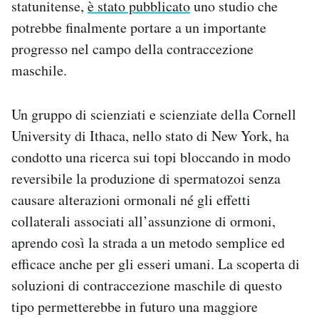
statunitense,
è stato pubblicato
uno studio che
Notifiche mobile
potrebbe finalmente portare a un importante
Regala il Post
progresso nel campo della contraccezione
Hai bisogno di aiuto?
Esci
maschile.
Un gruppo di scienziati e scienziate della Cornell
University di Ithaca, nello stato di New York, ha
condotto una ricerca sui topi bloccando in modo
reversibile la produzione di spermatozoi senza
causare alterazioni ormonali né gli effetti
collaterali associati all’assunzione di ormoni,
aprendo così la strada a un metodo semplice ed
efficace anche per gli esseri umani. La scoperta di
soluzioni di contraccezione maschile di questo
tipo permetterebbe in futuro una maggiore