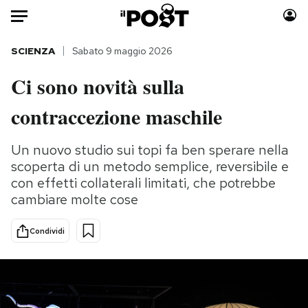
Auto
SCIENZA
Sabato 9 maggio 2026
Ci sono novità sulla
HOME
contraccezione maschile
Italia
Moda
Mondo
Libri
Un nuovo studio sui topi fa ben sperare nella
Politica
Consumismi
scoperta di un metodo semplice, reversibile e
Tecnologia
Storie/Idee
con effetti collaterali limitati, che potrebbe
Internet
Ok Boomer!
cambiare molte cose
Scienza
Media
Condividi
Cultura
Europa
Economia
Altrecose
Sport
Mondiali calcio 2026