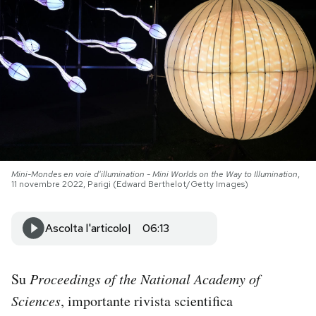
PODCAST
NEWSLETTER
I MIEI PREFERITI
SHOP
Mini-Mondes en voie d'illumination - Mini Worlds on the Way to Illumination
,
11 novembre 2022, Parigi (Edward Berthelot/Getty Images)
CALENDARIO
Ascolta l'articolo
06:13
AREA PERSONALE
Su
Proceedings of the National Academy of
Area Personale
Sciences
, importante rivista scientifica
Newsletter