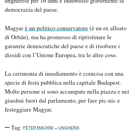
ungherese per 16 anni e indebolito gravemente la
Notifiche mobile
democrazia del paese.
Regala il Post
Hai bisogno di aiuto?
Magyar
è un politico conservatore
(è un ex alleato
Esci
di Orbán), ma ha promesso di ripristinare le
garanzie democratiche del paese e di risolvere i
dissidi con l’Unione Europea, tra le altre cose.
La cerimonia di insediamento è coincisa con una
specie di festa pubblica nella capitale Budapest.
Molte persone si sono accampate nella piazza e nei
giardini fuori dal parlamento, per fare pic-nic e
festeggiare Magyar.
Tag:
-
PÉTER MAGYAR
UNGHERIA