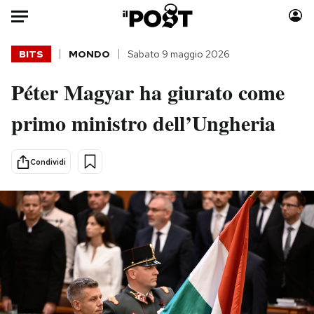
Auto
BITS
MONDO
Sabato 9 maggio 2026
Péter Magyar ha giurato come
HOME
primo ministro dell’Ungheria
Italia
Moda
Mondo
Libri
Politica
Consumismi
Condividi
Tecnologia
Storie/Idee
Internet
Ok Boomer!
Scienza
Media
Cultura
Europa
Economia
Altrecose
Sport
Mondiali calcio 2026