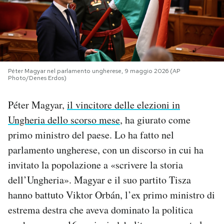
PODCAST
NEWSLETTER
Péter Magyar nel parlamento ungherese, 9 maggio 2026 (AP
Photo/Denes Erdos)
I MIEI PREFERITI
Péter Magyar,
il vincitore delle elezioni in
Ungheria dello scorso mese
, ha giurato come
SHOP
primo ministro del paese. Lo ha fatto nel
parlamento ungherese, con un discorso in cui ha
CALENDARIO
invitato la popolazione a «scrivere la storia
dell’Ungheria». Magyar e il suo partito Tisza
AREA PERSONALE
hanno battuto Viktor Orbán, l’ex primo ministro di
Area Personale
estrema destra che aveva dominato la politica
Newsletter