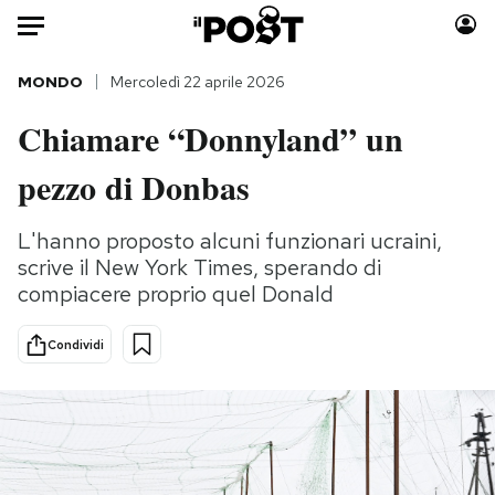
Auto
MONDO
Mercoledì 22 aprile 2026
Chiamare “Donnyland” un
HOME
pezzo di Donbas
Italia
Moda
Mondo
Libri
L'hanno proposto alcuni funzionari ucraini,
Politica
Consumismi
scrive il New York Times, sperando di
Tecnologia
Storie/Idee
compiacere proprio quel Donald
Internet
Ok Boomer!
Scienza
Media
Condividi
Cultura
Europa
Economia
Altrecose
Sport
Mondiali calcio 2026