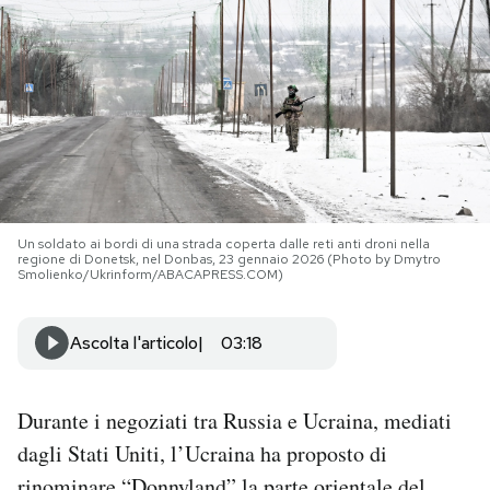
PODCAST
NEWSLETTER
I MIEI PREFERITI
Un soldato ai bordi di una strada coperta dalle reti anti droni nella
regione di Donetsk, nel Donbas, 23 gennaio 2026 (Photo by Dmytro
SHOP
Smolienko/Ukrinform/ABACAPRESS.COM)
CALENDARIO
Ascolta l'articolo
03:18
AREA PERSONALE
Durante i negoziati tra Russia e Ucraina, mediati
dagli Stati Uniti, l’Ucraina ha proposto di
Area Personale
Newsletter
rinominare “Donnyland” la parte orientale del