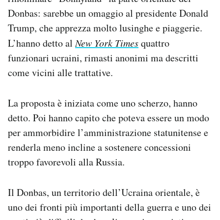
Notifiche mobile
Donbas: sarebbe un omaggio al presidente Donald
Regala il Post
Trump, che apprezza molto lusinghe e piaggerie.
Hai bisogno di aiuto?
L’hanno detto al
New York Times
quattro
Esci
funzionari ucraini, rimasti anonimi ma descritti
come vicini alle trattative.
La proposta è iniziata come uno scherzo, hanno
detto. Poi hanno capito che poteva essere un modo
per ammorbidire l’amministrazione statunitense e
renderla meno incline a sostenere concessioni
troppo favorevoli alla Russia.
Il Donbas, un territorio dell’Ucraina orientale, è
uno dei fronti più importanti della guerra e uno dei