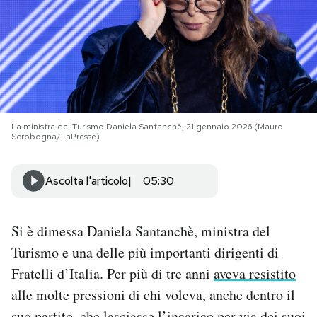
PODCAST
NEWSLETTER
I MIEI PREFERITI
La ministra del Turismo Daniela Santanchè, 21 gennaio 2026 (Mauro
Scrobogna/LaPresse)
SHOP
Ascolta l'articolo
05:30
CALENDARIO
Si è dimessa Daniela Santanchè, ministra del
Turismo e una delle più importanti dirigenti di
AREA PERSONALE
Fratelli d’Italia. Per più di tre anni
aveva resistito
Area Personale
alle molte pressioni di chi voleva, anche dentro il
Newsletter
suo partito, che lasciasse l’incarico per via dei suoi