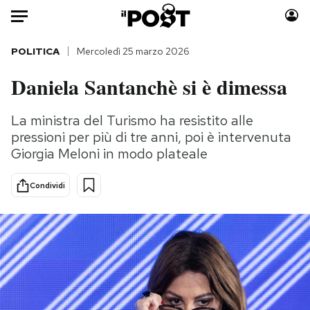
Auto
POLITICA
Mercoledì 25 marzo 2026
Daniela Santanchè si è dimessa
HOME
Italia
Moda
La ministra del Turismo ha resistito alle
pressioni per più di tre anni, poi è intervenuta
Mondo
Libri
Giorgia Meloni in modo plateale
Politica
Consumismi
Tecnologia
Storie/Idee
Condividi
Internet
Ok Boomer!
Scienza
Media
Cultura
Europa
Economia
Altrecose
Sport
Mondiali calcio 2026