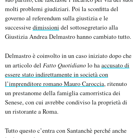
Notifiche mobile
molti problemi giudiziari. Poi la sconfitta del
Regala il Post
governo al referendum sulla giustizia e le
Hai bisogno di aiuto?
successive
dimissioni
del sottosegretario alla
Esci
Giustizia Andrea Delmastro hanno cambiato tutto.
Delmastro è coinvolto in un caso iniziato dopo che
un articolo del
Fatto Quotidiano
lo ha
accusato di
essere stato indirettamente in società con
l’imprenditore romano Mauro Caroccia
, ritenuto
un prestanome della famiglia camorristica dei
Senese, con cui avrebbe condiviso la proprietà di
un ristorante a Roma.
Tutto questo c’entra con Santanchè perché anche