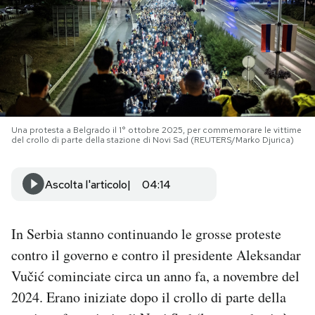
PODCAST
NEWSLETTER
I MIEI PREFERITI
Una protesta a Belgrado il 1° ottobre 2025, per commemorare le vittime
del crollo di parte della stazione di Novi Sad (REUTERS/Marko Djurica)
SHOP
Ascolta l'articolo
04:14
CALENDARIO
In Serbia stanno continuando le grosse proteste
contro il governo e contro il presidente Aleksandar
AREA PERSONALE
Vučić cominciate circa un anno fa, a novembre del
Area Personale
2024. Erano iniziate dopo il crollo di parte della
Newsletter