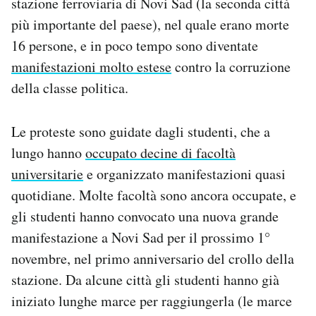
stazione ferroviaria di Novi Sad (la seconda città
Notifiche mobile
più importante del paese), nel quale erano morte
Regala il Post
16 persone, e in poco tempo sono diventate
Hai bisogno di aiuto?
manifestazioni molto estese
contro la corruzione
Esci
della classe politica.
Le proteste sono guidate dagli studenti, che a
lungo hanno
occupato decine di facoltà
universitarie
e organizzato manifestazioni quasi
quotidiane. Molte facoltà sono ancora occupate, e
gli studenti hanno convocato una nuova grande
manifestazione a Novi Sad per il prossimo 1°
novembre, nel primo anniversario del crollo della
stazione. Da alcune città gli studenti hanno già
iniziato lunghe marce per raggiungerla (le marce