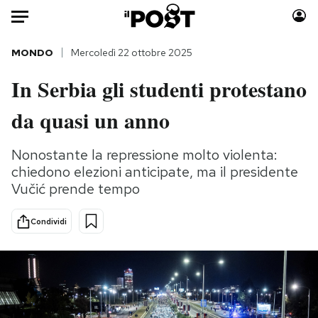
Auto
MONDO
Mercoledì 22 ottobre 2025
In Serbia gli studenti protestano
HOME
da quasi un anno
Italia
Moda
Mondo
Libri
Nonostante la repressione molto violenta:
Politica
Consumismi
chiedono elezioni anticipate, ma il presidente
Tecnologia
Storie/Idee
Vučić prende tempo
Internet
Ok Boomer!
Scienza
Media
Condividi
Cultura
Europa
Economia
Altrecose
Sport
Mondiali calcio 2026