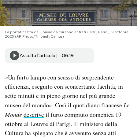
PODCAST
La portafinestra del Louvre da cui sono entrati i ladri, Parigi, 19 ottobre
NEWSLETTER
2025 (AP Photo/Thibault Camus)
I MIEI PREFERITI
Ascolta l'articolo
06:19
SHOP
«Un furto lampo con scasso di sorprendente
efficienza, eseguito con sconcertante facilità, in
CALENDARIO
sette minuti e in pieno giorno nel più grande
museo del mondo». Così il quotidiano francese
Le
AREA PERSONALE
Monde
descrive
il furto compiuto domenica 19
ottobre al Louvre di Parigi. Il ministero della
Area Personale
Cultura ha spiegato che è avvenuto senza atti
Newsletter