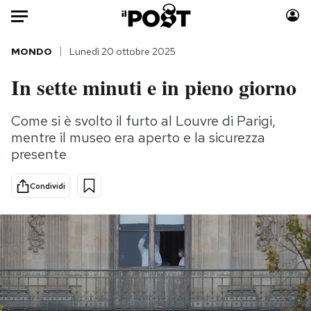
Auto
MONDO
Lunedì 20 ottobre 2025
In sette minuti e in pieno giorno
HOME
Italia
Moda
Come si è svolto il furto al Louvre di Parigi,
mentre il museo era aperto e la sicurezza
Mondo
Libri
presente
Politica
Consumismi
Tecnologia
Storie/Idee
Condividi
Internet
Ok Boomer!
Scienza
Media
Cultura
Europa
Economia
Altrecose
Sport
Mondiali calcio 2026