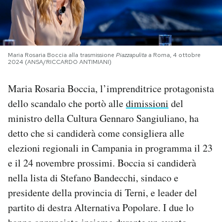
PODCAST
NEWSLETTER
Maria Rosaria Boccia alla trasmissione
Piazzapulita
a Roma, 4 ottobre
2024 (ANSA/RICCARDO ANTIMIANI)
I MIEI PREFERITI
Maria Rosaria Boccia, l’imprenditrice protagonista
dello scandalo che portò alle
dimissioni
del
ministro della Cultura Gennaro Sangiuliano, ha
SHOP
detto che si candiderà come consigliera alle
elezioni regionali in Campania in programma il 23
CALENDARIO
e il 24 novembre prossimi. Boccia si candiderà
nella lista di Stefano Bandecchi, sindaco e
AREA PERSONALE
presidente della provincia di Terni, e leader del
Area Personale
partito di destra Alternativa Popolare. I due lo
Newsletter