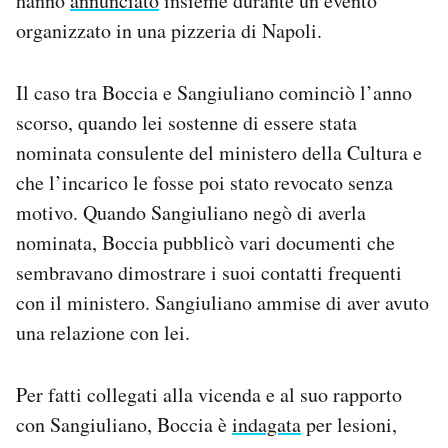
hanno
annunciato
insieme durante un evento
Notifiche mobile
organizzato in una pizzeria di Napoli.
Regala il Post
Hai bisogno di aiuto?
Il caso tra Boccia e Sangiuliano cominciò l’anno
Esci
scorso, quando lei sostenne di essere stata
nominata consulente del ministero della Cultura e
che l’incarico le fosse poi stato revocato senza
motivo. Quando Sangiuliano negò di averla
nominata, Boccia pubblicò vari documenti che
sembravano dimostrare i suoi contatti frequenti
con il ministero. Sangiuliano ammise di aver avuto
una relazione con lei.
Per fatti collegati alla vicenda e al suo rapporto
con Sangiuliano, Boccia è
indagata
per lesioni,