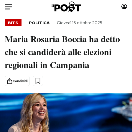
Auto
BITS
POLITICA
Giovedì 16 ottobre 2025
Maria Rosaria Boccia ha detto
HOME
che si candiderà alle elezioni
Italia
Moda
Mondo
Libri
regionali in Campania
Politica
Consumismi
Tecnologia
Storie/Idee
Condividi
Internet
Ok Boomer!
Scienza
Media
Cultura
Europa
Economia
Altrecose
Sport
Mondiali calcio 2026