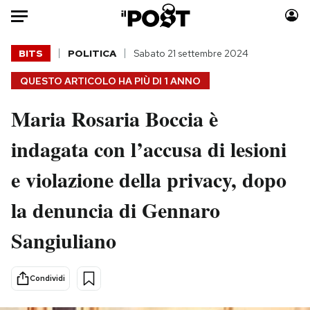
Auto
BITS
POLITICA
Sabato 21 settembre 2024
QUESTO ARTICOLO HA PIÙ DI
1 ANNO
HOME
Maria Rosaria Boccia è
Italia
Moda
Mondo
Libri
indagata con l’accusa di lesioni
Politica
Consumismi
e violazione della privacy, dopo
Tecnologia
Storie/Idee
Internet
Ok Boomer!
la denuncia di Gennaro
Scienza
Media
Sangiuliano
Cultura
Europa
Economia
Altrecose
Sport
Mondiali calcio 2026
Condividi