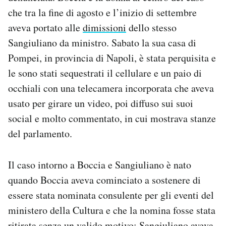
Notifiche mobile
che tra la fine di agosto e l’inizio di settembre
Regala il Post
aveva portato alle
dimissioni
dello stesso
Hai bisogno di aiuto?
Sangiuliano da ministro. Sabato la sua casa di
Esci
Pompei, in provincia di Napoli, è stata perquisita e
le sono stati sequestrati il cellulare e un paio di
occhiali con una telecamera incorporata che aveva
usato per girare un video, poi diffuso sui suoi
social e molto commentato, in cui mostrava stanze
del parlamento.
Il caso intorno a Boccia e Sangiuliano è nato
quando Boccia aveva cominciato a sostenere di
essere stata nominata consulente per gli eventi del
ministero della Cultura e che la nomina fosse stata
ritirata senza un valido motivo: Sangiuliano aveva