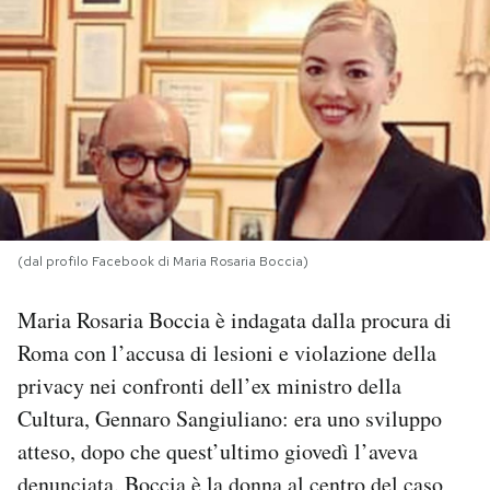
PODCAST
NEWSLETTER
I MIEI PREFERITI
SHOP
(dal profilo Facebook di Maria Rosaria Boccia)
Maria Rosaria Boccia è indagata dalla procura di
CALENDARIO
Roma con l’accusa di lesioni e violazione della
privacy nei confronti dell’ex ministro della
AREA PERSONALE
Cultura, Gennaro Sangiuliano: era uno sviluppo
atteso, dopo che quest’ultimo giovedì l’aveva
Area Personale
Newsletter
denunciata. Boccia è la donna al centro del caso