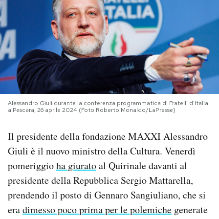
PODCAST
NEWSLETTER
I MIEI PREFERITI
Alessandro Giuli durante la conferenza programmatica di Fratelli d'Italia
a Pescara, 26 aprile 2024 (Foto Roberto Monaldo/LaPresse)
SHOP
Il presidente della fondazione MAXXI Alessandro
CALENDARIO
Giuli è il nuovo ministro della Cultura. Venerdì
pomeriggio
ha giurato
al Quirinale davanti al
presidente della Repubblica Sergio Mattarella,
AREA PERSONALE
prendendo il posto di Gennaro Sangiuliano, che si
Area Personale
era
dimesso poco prima per le polemiche
generate
Newsletter