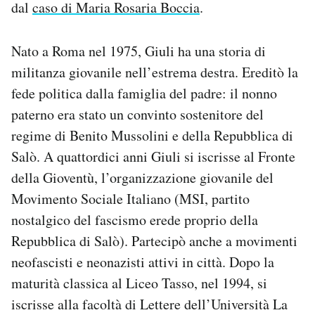
dal
caso di Maria Rosaria Boccia
.
Notifiche mobile
Regala il Post
Hai bisogno di aiuto?
Nato a Roma nel 1975, Giuli ha una storia di
Esci
militanza giovanile nell’estrema destra. Ereditò la
fede politica dalla famiglia del padre: il nonno
paterno era stato un convinto sostenitore del
regime di Benito Mussolini e della Repubblica di
Salò. A quattordici anni Giuli si iscrisse al Fronte
della Gioventù, l’organizzazione giovanile del
Movimento Sociale Italiano (MSI, partito
nostalgico del fascismo erede proprio della
Repubblica di Salò). Partecipò anche a movimenti
neofascisti e neonazisti attivi in città. Dopo la
maturità classica al Liceo Tasso, nel 1994, si
iscrisse alla facoltà di Lettere dell’Università La