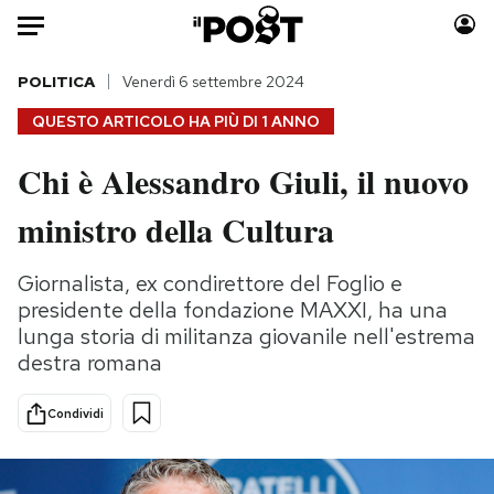
Auto
POLITICA
Venerdì 6 settembre 2024
QUESTO ARTICOLO HA PIÙ DI
1 ANNO
HOME
Chi è Alessandro Giuli, il nuovo
Italia
Moda
ministro della Cultura
Mondo
Libri
Politica
Consumismi
Giornalista, ex condirettore del Foglio e
Tecnologia
Storie/Idee
presidente della fondazione MAXXI, ha una
Internet
Ok Boomer!
lunga storia di militanza giovanile nell'estrema
Scienza
Media
destra romana
Cultura
Europa
Economia
Altrecose
Condividi
Sport
Mondiali calcio 2026