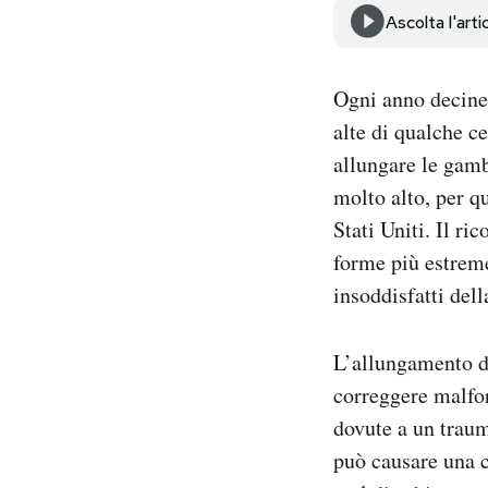
Notifiche mobile
Ascolta l'arti
Regala il Post
Hai bisogno di aiuto?
Ogni anno decine
Esci
alte di qualche ce
allungare le gamb
molto alto, per q
Stati Uniti. Il ri
forme più estreme
insoddisfatti dell
L’allungamento de
correggere malfo
dovute a un traum
può causare una c