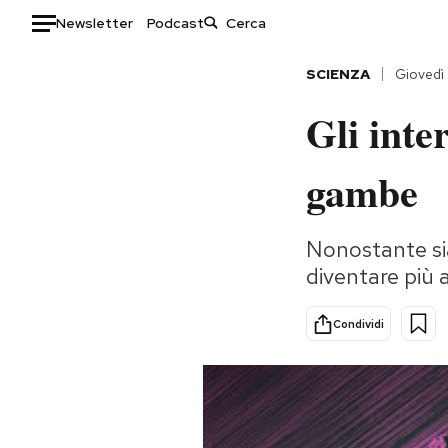
Newsletter
Podcast
Auto
SCIENZA
Giovedì
Gli inte
HOME
Italia
Moda
gambe
Mondo
Libri
Politica
Consumismi
Nonostante sia
Tecnologia
Storie/Idee
diventare più 
Internet
Ok Boomer!
Scienza
Media
Condividi
Cultura
Europa
Economia
Altrecose
Sport
Mondiali calcio 2026