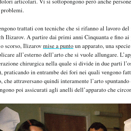
dolori articolari. Vi si sottopongono però anche perso
 problemi.
engono trattati con tecniche che si rifanno al lavoro de
 Ilizarov. A partire dai primi anni Cinquanta e fino ai
o scorso, Ilizarov
mise a punto
un apparato, una specie
plicare all’esterno dell’arto che si vuole allungare. L’a
razione chirurgica nella quale si divide in due parti l’o
), praticando in entrambe dei fori nei quali vengono fatt
o, che attraversano quindi interamente l’arto spuntando
engono poi assicurati agli anelli dell’apparato che circo