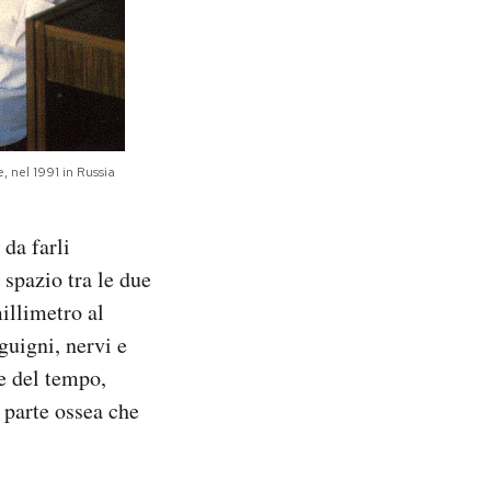
 nel 1991 in Russia
 da farli
spazio tra le due
millimetro al
guigni, nervi e
re del tempo,
 parte ossea che