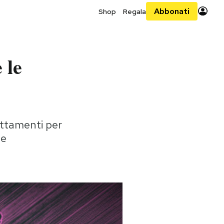
Abbonati
Shop
Regala
 le
attamenti per
se