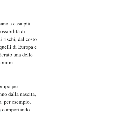
ano a casa più
ossibilità di
 rischi, dal costo
quelli di Europa e
iderato una delle
 uomini
tempo per
nno dalla nascita,
o, per esempio,
a
comportando