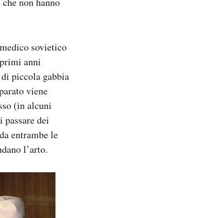
ne che non hanno
l medico sovietico
 primi anni
 di piccola gabbia
pparato viene
sso (in alcuni
i passare dei
 da entrambe le
ndano l’arto.