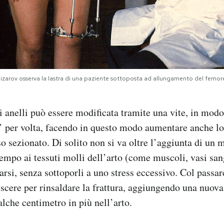
izarov osserva la lastra di una paziente sottoposta ad allungamento del femore,
i anelli può essere modificata tramite una vite, in modo
’ per volta, facendo in questo modo aumentare anche lo 
o sezionato. Di solito non si va oltre l’aggiunta di un 
tempo ai tessuti molli dell’arto (come muscoli, vasi san
garsi, senza sottoporli a uno stress eccessivo. Col passa
rescere per rinsaldare la frattura, aggiungendo una nuova
alche centimetro in più nell’arto.