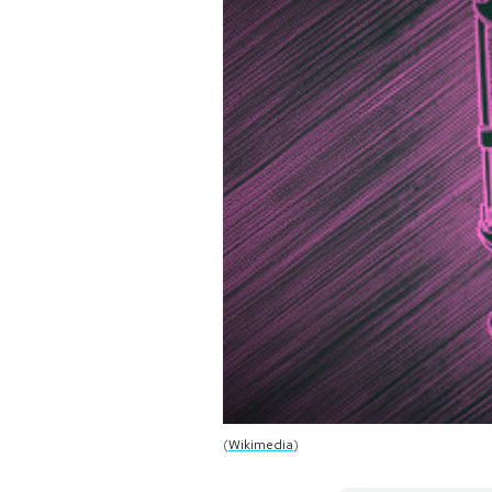
PODCAST
NEWSLETTER
I MIEI PREFERITI
SHOP
CALENDARIO
AREA PERSONALE
(
Wikimedia
)
Area Personale
Newsletter