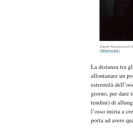
Gavril Abramovich Il
(
Wikimedia
)
La distanza tra gl
allontanare un po
estremità dell’oss
giorno, per dare 
tendini) di allun
l’osso inizia a c
porta ad avere qu