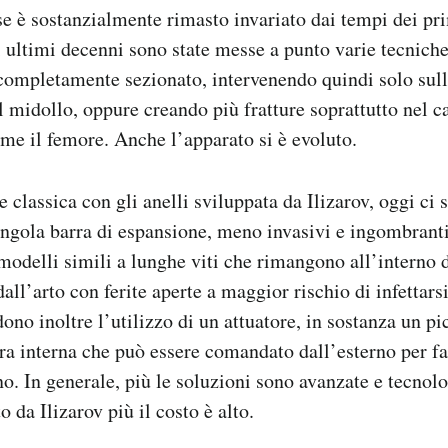
ase è sostanzialmente rimasto invariato dai tempi dei pr
i ultimi decenni sono state messe a punto varie tecniche
completamente sezionato, intervenendo quindi solo sull
l midollo, oppure creando più fratture soprattutto nel c
me il femore. Anche l’apparato si è evoluto.
e classica con gli anelli sviluppata da Ilizarov, oggi ci
ingola barra di espansione, meno invasivi e ingombranti
modelli simili a lunghe viti che rimangono all’interno d
all’arto con ferite aperte a maggior rischio di infettars
dono inoltre l’utilizzo di un attuatore, in sostanza un p
rra interna che può essere comandato dall’esterno per fa
o. In generale, più le soluzioni sono avanzate e tecnolo
o da Ilizarov più il costo è alto.