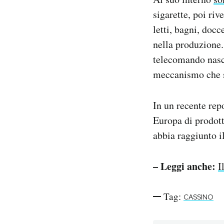
sigarette, poi ri
letti, bagni, docc
nella produzione
telecomando nasco
meccanismo che sp
In un recente repo
Europa di prodotti
abbia raggiunto il
– Leggi anche:
I
Tag:
CASSINO