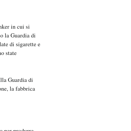
er in cui si
to la Guardia di
ate di sigarette e
no state
lla Guardia di
one, la fabbrica
io per produrre