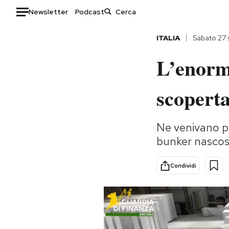
Newsletter
Podcast
Auto
ITALIA
Sabato 27 
L’enorme
HOME
Italia
Moda
scoperta
Mondo
Libri
Politica
Consumismi
Ne venivano pr
Tecnologia
Storie/Idee
bunker nasco
Internet
Ok Boomer!
Scienza
Media
Condividi
Cultura
Europa
Economia
Altrecose
Sport
Mondiali calcio 2026