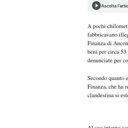
Notifiche mobile
Ascolta l'arti
Regala il Post
Hai bisogno di aiuto?
A pochi chilomet
Esci
fabbricavano ille
Finanza di Ancona
beni per circa 53 
denunciate per c
Secondo quanto em
Finanza, che ha r
clandestina si es
Al suo interno
so