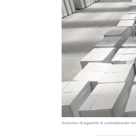
PODCAST
NEWSLETTER
I MIEI PREFERITI
SHOP
CALENDARIO
AREA PERSONALE
Scatoloni di sigarette di contrabbando tro
Area Personale
Newsletter