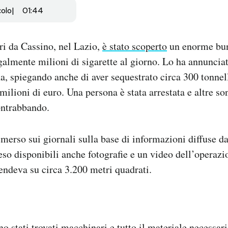
colo
01:44
ri da Cassino, nel Lazio,
è stato scoperto
un enorme bunk
galmente milioni di sigarette al giorno. Lo ha annuncia
, spiegando anche di aver sequestrato circa 300 tonnell
milioni di euro. Una persona è stata arrestata e altre so
ontrabbando.
erso sui giornali sulla base di informazioni diffuse da
eso disponibili anche fotografie e un video dell’operazi
tendeva su circa 3.200 metri quadrati.
no stati trovati
macchinari e tutto il materiale necessar