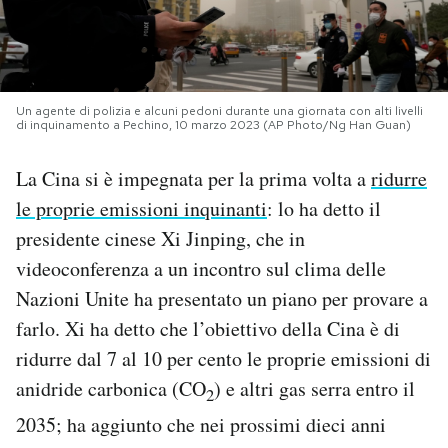
PODCAST
NEWSLETTER
Un agente di polizia e alcuni pedoni durante una giornata con alti livelli
di inquinamento a Pechino, 10 marzo 2023 (AP Photo/Ng Han Guan)
I MIEI PREFERITI
La Cina si è impegnata per la prima volta a
ridurre
le proprie emissioni inquinanti
: lo ha detto il
presidente cinese Xi Jinping, che in
SHOP
videoconferenza a un incontro sul clima delle
Nazioni Unite ha presentato un piano per provare a
CALENDARIO
farlo. Xi ha detto che l’obiettivo della Cina è di
ridurre dal 7 al 10 per cento le proprie emissioni di
AREA PERSONALE
anidride carbonica (CO
) e altri gas serra entro il
2
Area Personale
2035; ha aggiunto che nei prossimi dieci anni
Newsletter