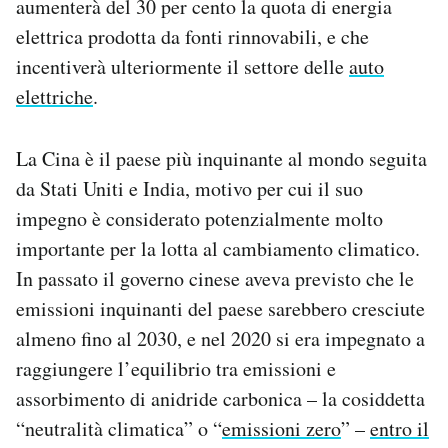
aumenterà del 30 per cento la quota di energia
Notifiche mobile
elettrica prodotta da fonti rinnovabili, e che
Regala il Post
incentiverà ulteriormente il settore delle
auto
Hai bisogno di aiuto?
elettriche
.
Esci
La Cina è il paese più inquinante al mondo seguita
da Stati Uniti e India, motivo per cui il suo
impegno è considerato potenzialmente molto
importante per la lotta al cambiamento climatico.
In passato il governo cinese aveva previsto che le
emissioni inquinanti del paese sarebbero cresciute
almeno fino al 2030, e nel 2020 si era impegnato a
raggiungere l’equilibrio tra emissioni e
assorbimento di anidride carbonica – la cosiddetta
“neutralità climatica” o “
emissioni zero
” –
entro il