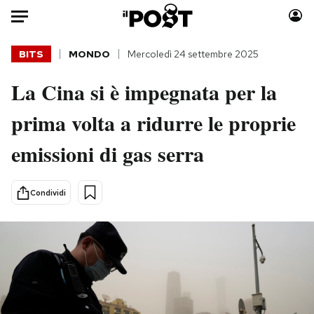
Auto
BITS
MONDO
Mercoledì 24 settembre 2025
La Cina si è impegnata per la
HOME
prima volta a ridurre le proprie
Italia
Moda
Mondo
Libri
emissioni di gas serra
Politica
Consumismi
Tecnologia
Storie/Idee
Condividi
Internet
Ok Boomer!
Scienza
Media
Cultura
Europa
Economia
Altrecose
Sport
Mondiali calcio 2026