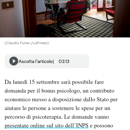
PODCAST
NEWSLETTER
(Claudio Furlan /LaPresse)
I MIEI PREFERITI
Ascolta l'articolo
03:13
SHOP
Da lunedì 15 settembre sarà possibile fare
CALENDARIO
domanda per il bonus psicologo, un contributo
economico messo a disposizione dallo Stato per
aiutare le persone a sostenere le spese per un
AREA PERSONALE
percorso di psicoterapia. Le domande vanno
Area Personale
presentate online sul sito dell’INPS
e possono
Newsletter