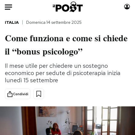
Auto
ITALIA
Domenica 14 settembre 2025
Come funziona e come si chiede
HOME
il “bonus psicologo”
Italia
Moda
Mondo
Libri
Il mese utile per chiedere un sostegno
Politica
Consumismi
economico per sedute di psicoterapia inizia
Tecnologia
Storie/Idee
lunedì 15 settembre
Internet
Ok Boomer!
Scienza
Media
Condividi
Cultura
Europa
Economia
Altrecose
Sport
Mondiali calcio 2026