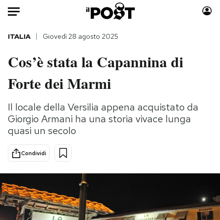
Auto
ITALIA
Giovedì 28 agosto 2025
Cos’è stata la Capannina di
HOME
Forte dei Marmi
Italia
Moda
Mondo
Libri
Il locale della Versilia appena acquistato da
Politica
Consumismi
Giorgio Armani ha una storia vivace lunga
Tecnologia
Storie/Idee
quasi un secolo
Internet
Ok Boomer!
Scienza
Media
Condividi
Cultura
Europa
Economia
Altrecose
Sport
Mondiali calcio 2026