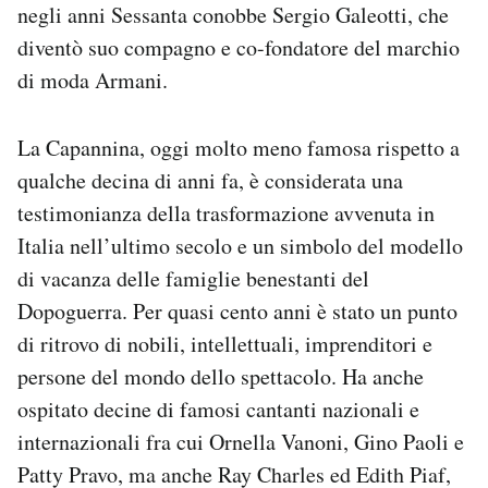
negli anni Sessanta conobbe Sergio Galeotti, che
Notifiche mobile
diventò suo compagno e co-fondatore del marchio
Regala il Post
Hai bisogno di aiuto?
di moda Armani.
Esci
La Capannina, oggi molto meno famosa rispetto a
qualche decina di anni fa, è considerata una
testimonianza della trasformazione avvenuta in
Italia nell’ultimo secolo e un simbolo del modello
di vacanza delle famiglie benestanti del
Dopoguerra. Per quasi cento anni è stato un punto
di ritrovo di nobili, intellettuali, imprenditori e
persone del mondo dello spettacolo. Ha anche
ospitato decine di famosi cantanti nazionali e
internazionali fra cui Ornella Vanoni, Gino Paoli e
Patty Pravo, ma anche Ray Charles ed Edith Piaf,