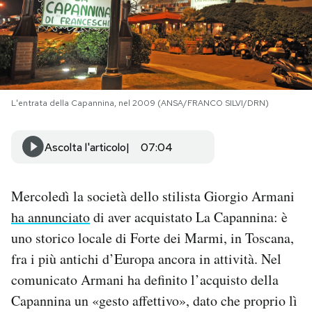
PODCAST
NEWSLETTER
L'entrata della Capannina, nel 2009 (ANSA/FRANCO SILVI/DRN)
I MIEI PREFERITI
Ascolta l'articolo
07:04
SHOP
Mercoledì la società dello stilista Giorgio Armani
CALENDARIO
ha annunciato
di aver acquistato La Capannina: è
uno storico locale di Forte dei Marmi, in Toscana,
fra i più antichi d’Europa ancora in attività. Nel
AREA PERSONALE
comunicato Armani ha definito l’acquisto della
Area Personale
Capannina un «gesto affettivo», dato che proprio lì
Newsletter