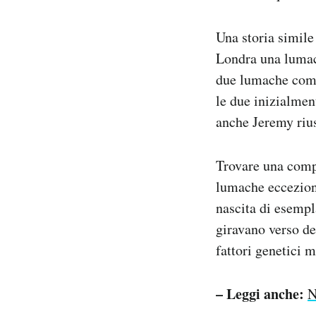
Una storia simile 
Londra una lumac
due lumache compa
le due inizialmen
anche Jeremy rius
Trovare una comp
lumache ecceziona
nascita di esempl
giravano verso de
fattori genetici 
– Leggi anche:
N