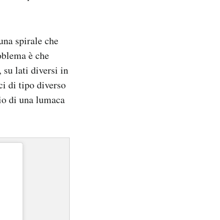
una spirale che
roblema è che
su lati diversi in
i di tipo diverso
scio di una lumaca