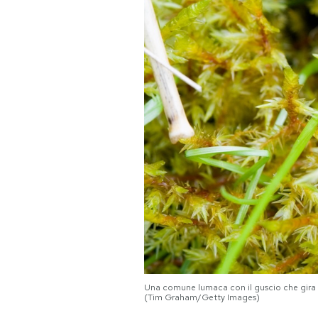
PODCAST
NEWSLETTER
I MIEI PREFERITI
SHOP
CALENDARIO
AREA PERSONALE
Una comune lumaca con il guscio che gira ve
Area Personale
(Tim Graham/Getty Images)
Newsletter