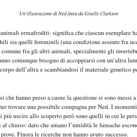
Un’illustrazione di Ned fatta da Giselle Clarkson
nimali ermafroditi: significa che ciascun esemplare ha
hili sia quelli femminili (una condizione assente fra u
comune fra gli altri animali, specialmente gli invertebr
hanno comunque bisogno di accoppiarsi con un’altra lum
 corpo dell’altra e scambiandosi il materiale genetico p
i che hanno preso a cuore la questione si sono messi a 
per trovare una possibile compagna per Ned. I momenti 
più uscire allo scoperto però sono quelli in cui le per
e al chiuso: dato che amano l’umidità le lumache esco
 piove. Finora le ricerche non hanno avuto successo.