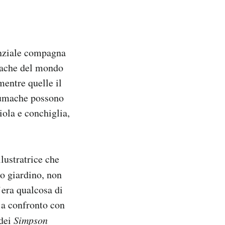
enziale compagna
umache del mondo
mentre quelle il
 lumache possono
iola e conchiglia,
lustratrice che
uo giardino, non
’era qualcosa di
 a confronto con
 dei
Simpson