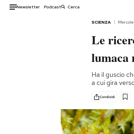
Newsletter
Podcast
Auto
SCIENZA
Mercole
Le rice
HOME
Italia
Moda
lumaca 
Mondo
Libri
Politica
Consumismi
Ha il guscio ch
Tecnologia
Storie/Idee
a cui gira vers
Internet
Ok Boomer!
Scienza
Media
Condividi
Cultura
Europa
Economia
Altrecose
Sport
Mondiali calcio 2026