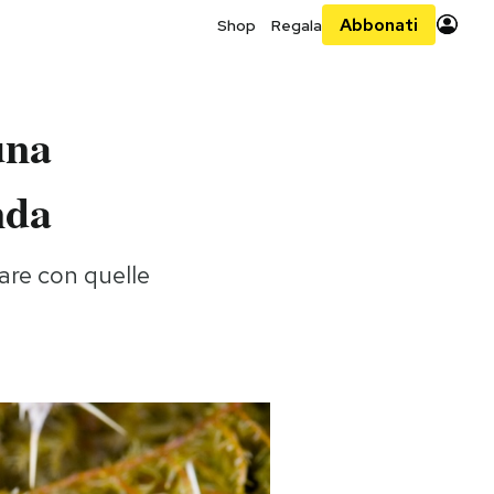
Abbonati
Shop
Regala
una
nda
iare con quelle