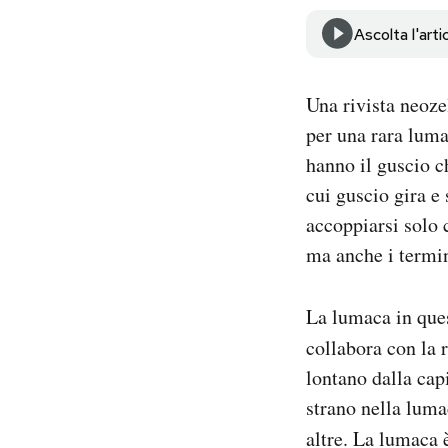
Notifiche mobile
Ascolta l'arti
Regala il Post
Hai bisogno di aiuto?
Esci
Una rivista neoz
per una rara luma
hanno il guscio c
cui guscio gira e
accoppiarsi solo 
ma anche i termi
La lumaca in ques
collabora con la 
lontano dalla cap
strano nella luma
altre. La lumaca