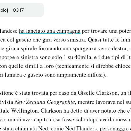
colo
03:17
elandese
ha lanciato una campagna
per trovare una pot
ca col guscio che gira verso sinistra. Quasi tutte le l
he gira a spirale formando una sporgenza verso destra, 
 sporge a sinistra sono solo 1 su 40mila, e i due tipi di
con quelle simili a loro (tecnicamente si direbbe chiocc
ni lumaca e guscio sono ampiamente diffusi).
tione è stata trovata per caso da Giselle Clarkson, un’il
rivista
New Zealand Geographic
, mentre lavorava nel s
itale Wellington. Clarkson ha detto di aver notato che c
ca, ma di aver capito cosa fosse solo dopo averla messa
 è stata chiamata Ned, come Ned Flanders, personaggio