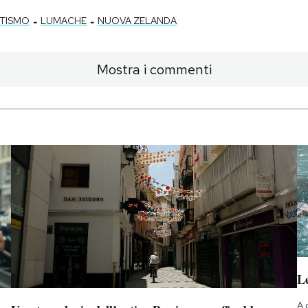
-
-
TISMO
LUMACHE
NUOVA ZELANDA
Mostra i commenti
Le
A 