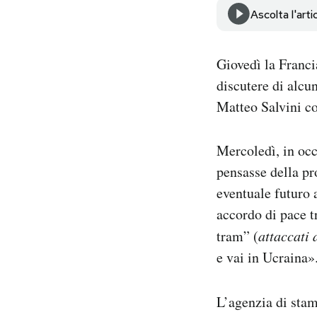
Notifiche mobile
Ascolta l'arti
Regala il Post
Hai bisogno di aiuto?
Giovedì la Franc
Esci
discutere di alcu
Matteo Salvini c
Mercoledì, in occ
pensasse della p
eventuale futuro 
accordo di pace t
tram” (
attaccati 
e vai in Ucraina»
L’agenzia di sta