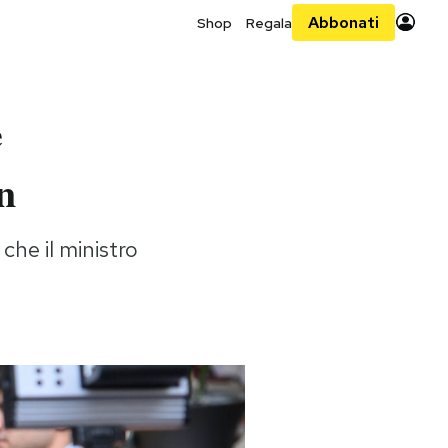
Abbonati
Shop
Regala
e
n
he il ministro