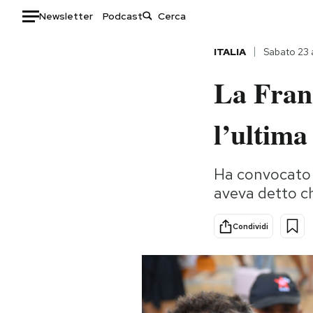
Newsletter
Podcast
Auto
ITALIA
Sabato 23
La Franc
HOME
Italia
Moda
l’ultima
Mondo
Libri
Politica
Consumismi
Ha convocato 
Tecnologia
Storie/Idee
aveva detto ch
Internet
Ok Boomer!
Scienza
Media
Condividi
Cultura
Europa
Economia
Altrecose
Sport
Mondiali calcio 2026