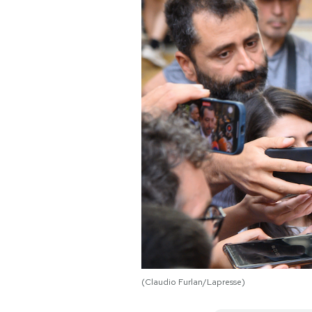
PODCAST
NEWSLETTER
I MIEI PREFERITI
SHOP
CALENDARIO
AREA PERSONALE
(Claudio Furlan/Lapresse)
Area Personale
Newsletter