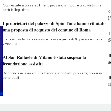
Ogni estate alcuni stabilimenti provano a imporre un divieto che
però è illegittimo
C
l
I proprietari del palazzo di Spin Time hanno rifiutato
una proposta di acquisto del comune di Roma
L
S
E adesso va trovata una sistemazione per le 400 persone che ci
vivevano
I
Al San Raffaele di Milano è stata sospesa la
s
fecondazione assistita
Dopo alcune ispezioni che hanno riscontrato problemi, non si sa
I
bene quali
r