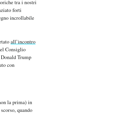
oriche tra i nostri
ziato forti
egno incrollabile
ortato
all’incontro
del Consiglio
re Donald Trump
uto con
on la prima) in
o scorso, quando