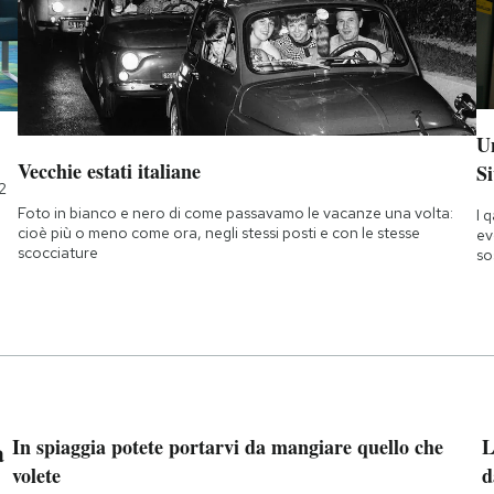
Un
Vecchie estati italiane
Si
2
Foto in bianco e nero di come passavamo le vacanze una volta:
I 
cioè più o meno come ora, negli stessi posti e con le stesse
ev
scocciature
so
a
In spiaggia potete portarvi da mangiare quello che
L
volete
d