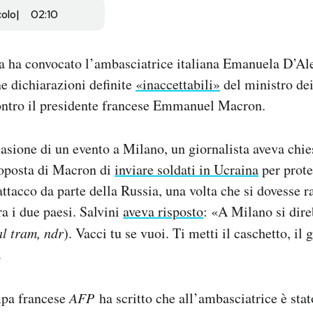
colo
02:10
ia ha convocato l’ambasciatrice italiana Emanuela D’Al
ne dichiarazioni definite
«inaccettabili»
del ministro dei
ontro il presidente francese Emmanuel Macron.
asione di un evento a Milano, un giornalista aveva chie
roposta di Macron di
inviare soldati in Ucraina
per prote
attacco da parte della Russia, una volta che si dovesse 
ra i due paesi. Salvini
aveva risposto
: «A Milano si dir
al tram, ndr
). Vacci tu se vuoi. Ti metti il caschetto, il g
.
mpa francese
AFP
ha scritto che all’ambasciatrice è stat