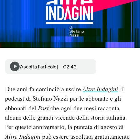
PODCAST
NEWSLETTER
I MIEI PREFERITI
Ascolta l'articolo
02:43
SHOP
Due anni fa cominciò a uscire
Altre Indagini
, il
CALENDARIO
podcast di Stefano Nazzi per le abbonate e gli
abbonati del
Post
che ogni due mesi racconta
AREA PERSONALE
alcune delle grandi vicende della storia italiana.
Per questo anniversario, la puntata di agosto di
Area Personale
Altre Indagini
può essere ascoltata gratuitamente
Newsletter