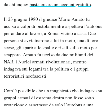
da chiunque:
basta creare un account gratuito
.
Notifiche mobile
Regala il Post
Hai bisogno di aiuto?
Il 23 giugno 1980 il giudice Mario Amato fu
Esci
ucciso a colpi di pistola mentre aspettava l’autobus
per andare al lavoro, a Roma, vicino a casa. Due
persone si avvicinarono a lui in moto, una di loro
scese, gli sparò alle spalle e risalì sulla moto per
scappare. Amato fu ucciso da due militanti dei
NAR, i Nuclei armati rivoluzionari, mentre
indagava sui legami tra la politica e i gruppi
terroristici neofascisti.
Com’è possibile che un magistrato che indagava su
gruppi armati di estrema destra non fosse sotto
protezione e aspettasse da solo l’autobus a una