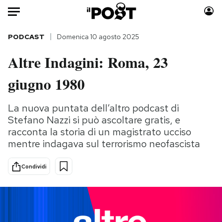
Auto
PODCAST
Domenica 10 agosto 2025
Altre Indagini: Roma, 23
HOME
giugno 1980
Italia
Moda
Mondo
Libri
La nuova puntata dell’altro podcast di
Politica
Consumismi
Stefano Nazzi si può ascoltare gratis, e
Tecnologia
Storie/Idee
racconta la storia di un magistrato ucciso
Internet
Ok Boomer!
mentre indagava sul terrorismo neofascista
Scienza
Media
Condividi
Cultura
Europa
Economia
Altrecose
Sport
Mondiali calcio 2026