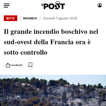
Auto
BITS
MONDO
Giovedì 7 agosto 2025
Il grande incendio boschivo nel
HOME
sud-ovest della Francia ora è
Italia
Moda
Mondo
Libri
sotto controllo
Politica
Consumismi
Tecnologia
Storie/Idee
Condividi
Internet
Ok Boomer!
Scienza
Media
Cultura
Europa
Economia
Altrecose
Sport
Mondiali calcio 2026