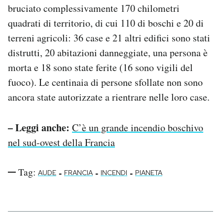
bruciato complessivamente 170 chilometri
Notifiche mobile
Regala il Post
quadrati di territorio, di cui 110 di boschi e 20 di
Hai bisogno di aiuto?
terreni agricoli: 36 case e 21 altri edifici sono stati
Esci
distrutti, 20 abitazioni danneggiate, una persona è
morta e 18 sono state ferite (16 sono vigili del
fuoco). Le centinaia di persone sfollate non sono
ancora state autorizzate a rientrare nelle loro case.
– Leggi anche:
C’è un grande incendio boschivo
nel sud-ovest della Francia
Tag:
-
-
-
AUDE
FRANCIA
INCENDI
PIANETA