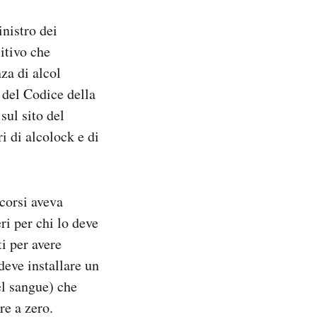
nistro dei
sitivo che
za di alcol
 del Codice della
sul sito del
i di alcolock e di
corsi aveva
eri per chi lo deve
ti per avere
deve installare un
el sangue) che
re a zero.