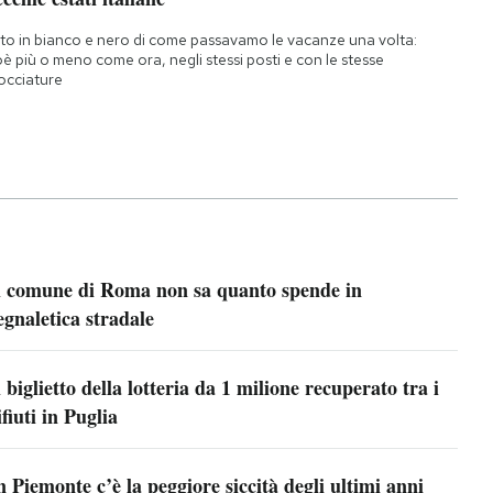
to in bianco e nero di come passavamo le vacanze una volta:
oè più o meno come ora, negli stessi posti e con le stesse
occiature
l comune di Roma non sa quanto spende in
egnaletica stradale
l biglietto della lotteria da 1 milione recuperato tra i
ifiuti in Puglia
n Piemonte c’è la peggiore siccità degli ultimi anni