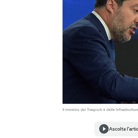
PODCAST
NEWSLETTER
I MIEI PREFERITI
SHOP
CALENDARIO
Il ministro dei Trasporti e delle Infrastrut
AREA PERSONALE
Area Personale
Ascolta l'arti
Newsletter