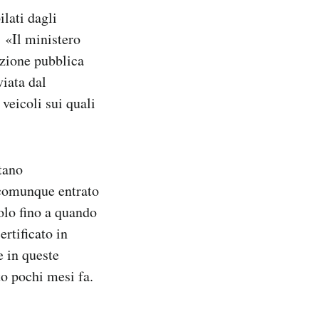
ilati dagli
: «Il ministero
azione pubblica
viata dal
 veicoli sui quali
ltano
è comunque entrato
colo fino a quando
ertificato in
e in queste
to pochi mesi fa.