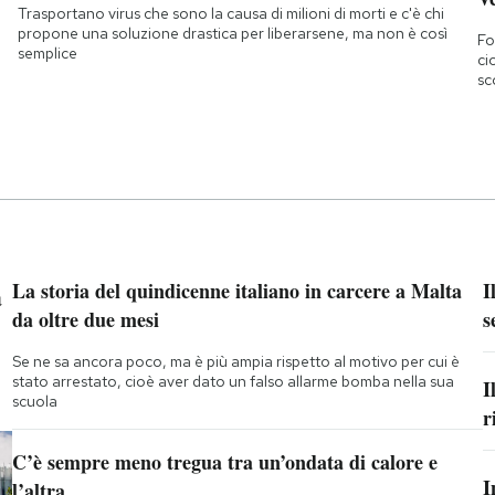
Trasportano virus che sono la causa di milioni di morti e c'è chi
propone una soluzione drastica per liberarsene, ma non è così
Fo
semplice
ci
sc
a
La storia del quindicenne italiano in carcere a Malta
I
da oltre due mesi
s
Se ne sa ancora poco, ma è più ampia rispetto al motivo per cui è
stato arrestato, cioè aver dato un falso allarme bomba nella sua
I
scuola
r
C’è sempre meno tregua tra un’ondata di calore e
I
l’altra