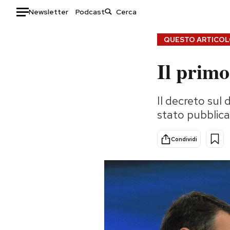
Newsletter
Podcast
Auto
QUESTO ARTICOLO
Il primo
HOME
Italia
Moda
Il decreto sul 
Mondo
Libri
stato pubblica
Politica
Consumismi
Tecnologia
Storie/Idee
Condividi
Internet
Ok Boomer!
Scienza
Media
Cultura
Europa
Economia
Altrecose
Sport
Mondiali calcio 2026