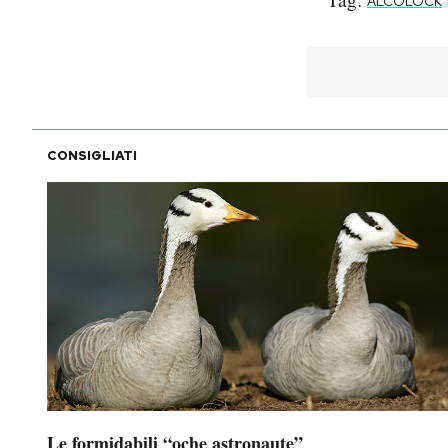
ALCOLOCK
CONSIGLIATI
Le formidabili “oche astronaute”