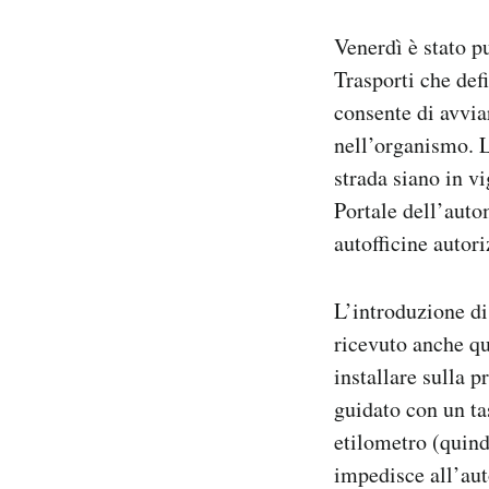
Notifiche mobile
Venerdì è stato p
Regala il Post
Hai bisogno di aiuto?
Trasporti che defi
Esci
consente di avviar
nell’organismo. L
strada siano in vi
Portale dell’auto
autofficine autori
L’introduzione di
ricevuto anche qua
installare sulla p
guidato con un ta
etilometro (quind
impedisce all’aut