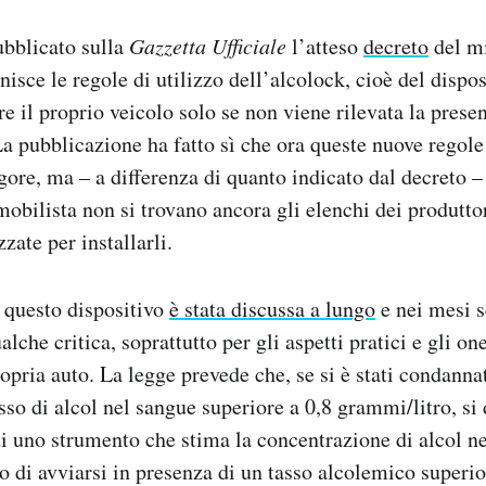
ubblicato sulla
Gazzetta Ufficiale
l’atteso
decreto
del mi
nisce le regole di utilizzo dell’alcolock, cioè del dispo
e il proprio veicolo solo se non viene rilevata la presen
a pubblicazione ha fatto sì che ora queste nuove regole
gore, ma – a differenza di quanto indicato dal decreto – 
mobilista non si trovano ancora gli elenchi dei produttor
zzate per installarli.
 questo dispositivo
è stata discussa a lungo
e nei mesi s
lche critica, soprattutto per gli aspetti pratici e gli on
ropria auto. La legge prevede che, se si è stati condanna
sso di alcol nel sangue superiore a 0,8 grammi/litro, si 
i uno strumento che stima la concentrazione di alcol n
o di avviarsi in presenza di un tasso alcolemico superio