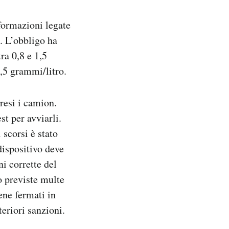
nformazioni legate
. L’obbligo ha
ra 0,8 e 1,5
1,5 grammi/litro.
presi i camion.
st per avviarli.
 scorsi è stato
dispositivo deve
ni corrette del
o previste multe
iene fermati in
teriori sanzioni.