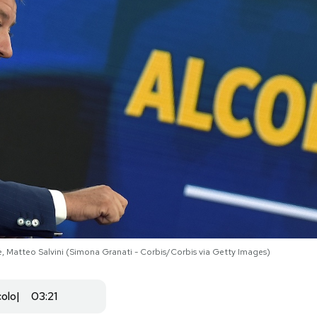
ture, Matteo Salvini (Simona Granati - Corbis/Corbis via Getty Images)
colo
03:21