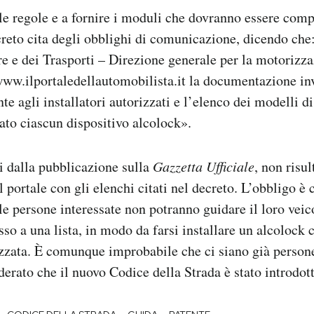
 le regole e a fornire i moduli che dovranno essere comp
decreto cita degli obblighi di comunicazione, dicendo che
ure e dei Trasporti – Direzione generale per la motorizz
 www.ilportaledellautomobilista.it la documentazione in
te agli installatori autorizzati e l’elenco dei modelli di
lato ciascun dispositivo alcolock».
i dalla pubblicazione sulla
Gazzetta Ufficiale
, non risu
 portale con gli elenchi citati nel decreto. L’obbligo 
 le persone interessate non potranno guidare il loro vei
o a una lista, in modo da farsi installare un alcolock c
izzata. È comunque improbabile che ci siano già person
derato che il nuovo Codice della Strada è stato introdot