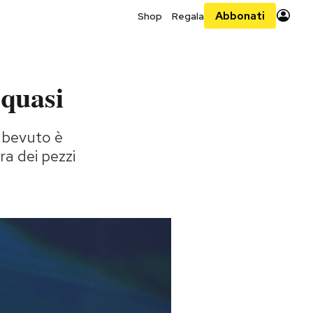
Abbonati
Shop
Regala
 quasi
è bevuto è
a dei pezzi