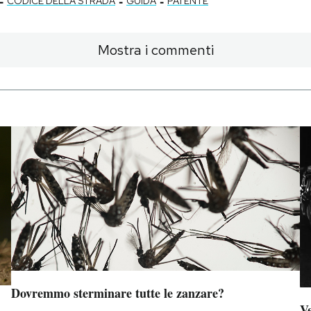
-
-
-
CODICE DELLA STRADA
GUIDA
PATENTE
Mostra i commenti
Dovremmo sterminare tutte le zanzare?
Ve