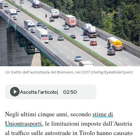
PODCAST
NEWSLETTER
I MIEI PREFERITI
Un tratto dell'autostrada del Brennero, nel 2017 (Getty/EyesWideOpen)
SHOP
Ascolta l'articolo
02:50
CALENDARIO
Negli ultimi cinque anni, secondo
stime di
AREA PERSONALE
Uniontrasporti
, le limitazioni imposte dall’Austria
Area Personale
al traffico sulle autostrade in Tirolo hanno causato
Newsletter