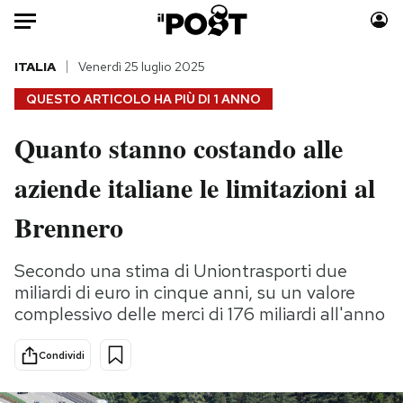
Auto
ITALIA
Venerdì 25 luglio 2025
QUESTO ARTICOLO HA PIÙ DI
1 ANNO
HOME
Quanto stanno costando alle
Italia
Moda
aziende italiane le limitazioni al
Mondo
Libri
Politica
Consumismi
Brennero
Tecnologia
Storie/Idee
Internet
Ok Boomer!
Secondo una stima di Uniontrasporti due
Scienza
Media
miliardi di euro in cinque anni, su un valore
Cultura
Europa
complessivo delle merci di 176 miliardi all'anno
Economia
Altrecose
Condividi
Sport
Mondiali calcio 2026