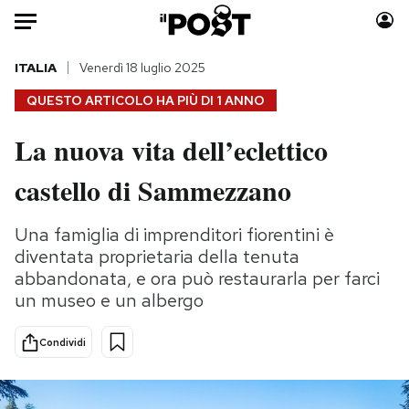
Auto
ITALIA
Venerdì 18 luglio 2025
QUESTO ARTICOLO HA PIÙ DI
1 ANNO
HOME
La nuova vita dell’eclettico
Italia
Moda
castello di Sammezzano
Mondo
Libri
Politica
Consumismi
Una famiglia di imprenditori fiorentini è
Tecnologia
Storie/Idee
diventata proprietaria della tenuta
Internet
Ok Boomer!
abbandonata, e ora può restaurarla per farci
Scienza
Media
un museo e un albergo
Cultura
Europa
Economia
Altrecose
Condividi
Sport
Mondiali calcio 2026