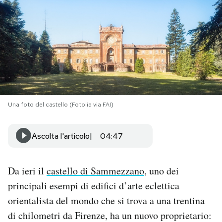
PODCAST
NEWSLETTER
I MIEI PREFERITI
Una foto del castello (Fotolia via FAI)
SHOP
Ascolta l'articolo
04:47
CALENDARIO
Da ieri il
castello di Sammezzano
, uno dei
AREA PERSONALE
principali esempi di edifici d’arte eclettica
orientalista del mondo che si trova a una trentina
Area Personale
di chilometri da Firenze, ha un nuovo proprietario:
Newsletter