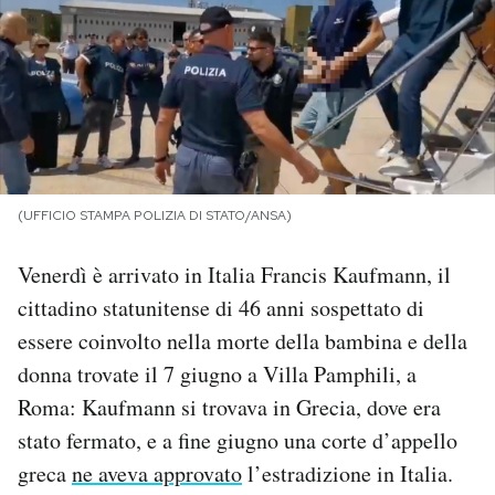
PODCAST
NEWSLETTER
I MIEI PREFERITI
(UFFICIO STAMPA POLIZIA DI STATO/ANSA)
SHOP
Venerdì è arrivato in Italia Francis Kaufmann, il
cittadino statunitense di 46 anni sospettato di
CALENDARIO
essere coinvolto nella morte della bambina e della
donna trovate il 7 giugno a Villa Pamphili, a
Roma: Kaufmann si trovava in Grecia, dove era
AREA PERSONALE
stato fermato, e a fine giugno una corte d’appello
Area Personale
greca
ne aveva approvato
l’estradizione in Italia.
Newsletter