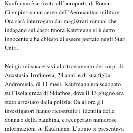
Kaufmann è arrivato all’aeroporto di Roma-
Notifiche mobile
Ciampino su un aereo dell’Aeronautica militare.
Regala il Post
Ora sarà interrogato dai magistrati romani che
Hai bisogno di aiuto?
Esci
indagano sul caso: finora Kaufmann si è detto
innocente e ha chiesto di essere portato negli Stati
Uniti.
Nei giorni successivi al ritrovamento dei corpi di
Anastasia Trofimova, 28 anni, e di sua figlia
Andromeda, di 11 mesi, Kaufmann era scappato
sull’isola greca di Skiathos, dove il 13 giugno era
stato arrestato dalla polizia. Da allora gli
investigatori hanno ricostruito l’identità della
donna e della bambina, e recuperato numerose
informazioni su Kaufmann. L’uomo si presentava