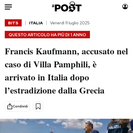
Auto
BITS
ITALIA
Venerdì 11 luglio 2025
QUESTO ARTICOLO HA PIÙ DI
1 ANNO
HOME
Francis Kaufmann, accusato nel
Italia
Moda
Mondo
Libri
caso di Villa Pamphili, è
Politica
Consumismi
arrivato in Italia dopo
Tecnologia
Storie/Idee
Internet
Ok Boomer!
l’estradizione dalla Grecia
Scienza
Media
Cultura
Europa
Condividi
Economia
Altrecose
Sport
Mondiali calcio 2026