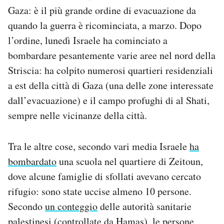
Notifiche mobile
Gaza: è il più grande ordine di evacuazione da
Regala il Post
quando la guerra è ricominciata, a marzo. Dopo
Hai bisogno di aiuto?
l’ordine, lunedì Israele ha cominciato a
Esci
bombardare pesantemente varie aree nel nord della
Striscia: ha colpito numerosi quartieri residenziali
a est della città di Gaza (una delle zone interessate
dall’evacuazione) e il campo profughi di al Shati,
sempre nelle vicinanze della città.
Tra le altre cose, secondo vari media Israele
ha
bombardato
una scuola nel quartiere di Zeitoun,
dove alcune famiglie di sfollati avevano cercato
rifugio: sono state uccise almeno 10 persone.
Secondo
un conteggio
delle autorità sanitarie
palestinesi (controllate da Hamas), le persone