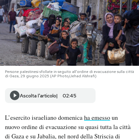
PODCAST
NEWSLETTER
I MIEI PREFERITI
Persone palestinesi sfollate in seguito all'ordine di evacuazione sulla città
SHOP
di Gaza, 29 giugno 2025 (AP Photo/Jehad Alshrafi)
CALENDARIO
Ascolta l'articolo
02:45
AREA PERSONALE
L’esercito israeliano domenica
ha emesso
un
nuovo ordine di evacuazione su quasi tutta la città
Area Personale
di Gaza e su Jabalia, nel nord della Striscia di
Newsletter