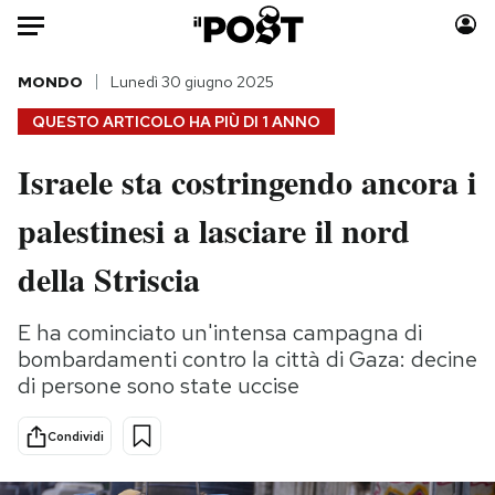
Auto
MONDO
Lunedì 30 giugno 2025
QUESTO ARTICOLO HA PIÙ DI
1 ANNO
HOME
Israele sta costringendo ancora i
Italia
Moda
palestinesi a lasciare il nord
Mondo
Libri
Politica
Consumismi
della Striscia
Tecnologia
Storie/Idee
Internet
Ok Boomer!
E ha cominciato un'intensa campagna di
Scienza
Media
bombardamenti contro la città di Gaza: decine
Cultura
Europa
di persone sono state uccise
Economia
Altrecose
Condividi
Sport
Mondiali calcio 2026