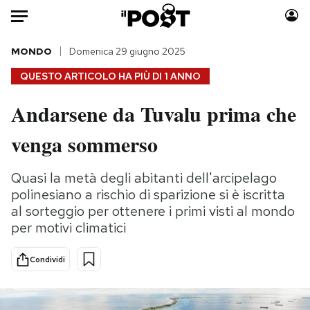
Auto
MONDO
Domenica 29 giugno 2025
QUESTO ARTICOLO HA PIÙ DI
1 ANNO
HOME
Andarsene da Tuvalu prima che
Italia
Moda
venga sommerso
Mondo
Libri
Politica
Consumismi
Quasi la metà degli abitanti dell'arcipelago
Tecnologia
Storie/Idee
polinesiano a rischio di sparizione si è iscritta
Internet
Ok Boomer!
al sorteggio per ottenere i primi visti al mondo
Scienza
Media
per motivi climatici
Cultura
Europa
Economia
Altrecose
Condividi
Sport
Mondiali calcio 2026