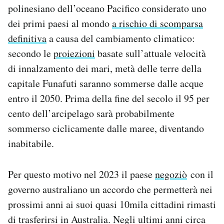
polinesiano dell’oceano Pacifico considerato uno
Notifiche mobile
Regala il Post
dei primi paesi al mondo
a rischio di scomparsa
Hai bisogno di aiuto?
definitiva
a causa del cambiamento climatico:
Esci
secondo le
proiezioni
basate sull’attuale velocità
di innalzamento dei mari, metà delle terre della
capitale Funafuti saranno sommerse dalle acque
entro il 2050. Prima della fine del secolo il 95 per
cento dell’arcipelago sarà probabilmente
sommerso ciclicamente dalle maree, diventando
inabitabile.
Per questo motivo nel 2023 il paese
negoziò
con il
governo australiano un accordo che permetterà nei
prossimi anni ai suoi quasi 10mila cittadini rimasti
di trasferirsi in Australia. Negli ultimi anni circa