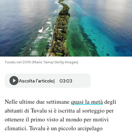
PODCAST
NEWSLETTER
I MIEI PREFERITI
Tuvalu nel 2019 (Mario Tama/Getty Images)
SHOP
Ascolta l'articolo
03:03
CALENDARIO
Nelle ultime due settimane
quasi la metà
degli
AREA PERSONALE
abitanti di Tuvalu si è iscritta al sorteggio per
ottenere il primo visto al mondo per motivi
Area Personale
climatici. Tuvalu è un piccolo arcipelago
Newsletter