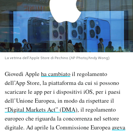
PODCAST
NEWSLETTER
I MIEI PREFERITI
La vetrina dell'Apple Store di Pechino (AP Photo/Andy Wong)
SHOP
Giovedì Apple
ha cambiato
il regolamento
dell’App Store, la piattaforma da cui si possono
CALENDARIO
scaricare le app per i dispositivi iOS, per i paesi
dell’Unione Europea, in modo da rispettare il
“Digital Markets Act” (DMA)
, il regolamento
AREA PERSONALE
europeo che riguarda la concorrenza nel settore
Area Personale
digitale. Ad aprile la Commissione Europea
aveva
Newsletter