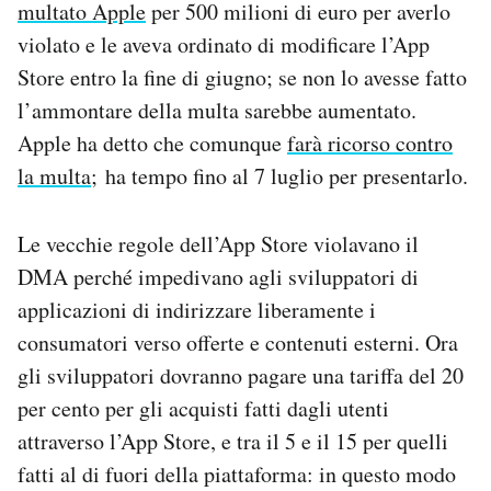
multato Apple
per 500 milioni di euro per averlo
Notifiche mobile
violato e le aveva ordinato di modificare l’App
Regala il Post
Store entro la fine di giugno; se non lo avesse fatto
Hai bisogno di aiuto?
Esci
l’ammontare della multa sarebbe aumentato.
Apple ha detto che comunque
farà ricorso contro
la multa;
ha tempo fino al 7 luglio per presentarlo.
Le vecchie regole dell’App Store violavano il
DMA perché impedivano agli sviluppatori di
applicazioni di indirizzare liberamente i
consumatori verso offerte e contenuti esterni. Ora
gli sviluppatori dovranno pagare una tariffa del 20
per cento per gli acquisti fatti dagli utenti
attraverso l’App Store, e tra il 5 e il 15 per quelli
fatti al di fuori della piattaforma: in questo modo