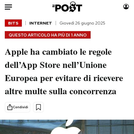
Auto
BITS
INTERNET
Giovedì 26 giugno 2025
QUESTO ARTICOLO HA PIÙ DI
1 ANNO
HOME
Apple ha cambiato le regole
Italia
Moda
Mondo
Libri
dell’App Store nell’Unione
Politica
Consumismi
Europea per evitare di ricevere
Tecnologia
Storie/Idee
Internet
Ok Boomer!
altre multe sulla concorrenza
Scienza
Media
Cultura
Europa
Condividi
Economia
Altrecose
Sport
Mondiali calcio 2026