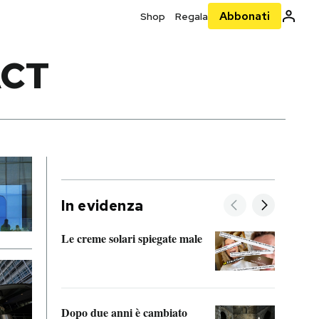
Abbonati
Shop
Regala
ACT
In evidenza
Le creme solari spiegate male
FitAc
guerr
Dopo due anni è cambiato
A cos