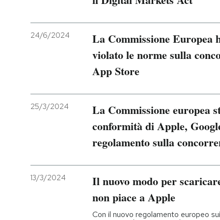
PODCAST
24/6/2024
La Commissione Europea ha
violato le norme sulla conco
NEWSLETTER
App Store
I MIEI PREFERITI
25/3/2024
La Commissione europea st
SHOP
conformità di Apple, Googl
regolamento sulla concorren
CALENDARIO
13/3/2024
Il nuovo modo per scaricare
AREA PERSONALE
non piace a Apple
Entra
Con il nuovo regolamento europeo sui 