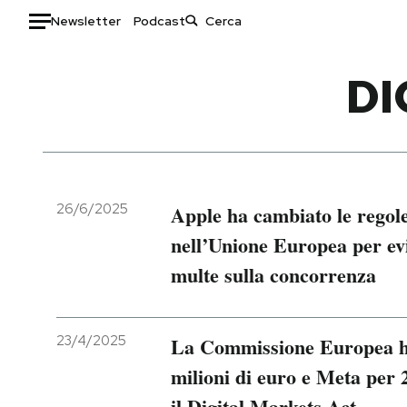
Newsletter
Podcast
Auto
DI
HOME
Italia
Moda
Mondo
Libri
Politica
Consumismi
26/6/2025
Apple ha cambiato le regole
Tecnologia
Storie/Idee
nell’Unione Europea per evi
Internet
Ok Boomer!
multe sulla concorrenza
Scienza
Media
Cultura
Europa
Economia
Altrecose
23/4/2025
La Commissione Europea h
Sport
Mondiali calcio 2026
milioni di euro e Meta per 2
il Digital Markets Act