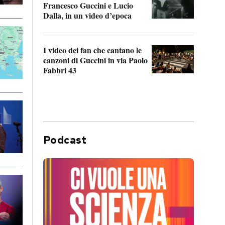
Francesco Guccini e Lucio
“Loco
Dalla, in un video d’epoca
Franc
I video dei fan che cantano le
Il de
canzoni di Guccini in via Paolo
Edoar
Fabbri 43
cappi
Podcast