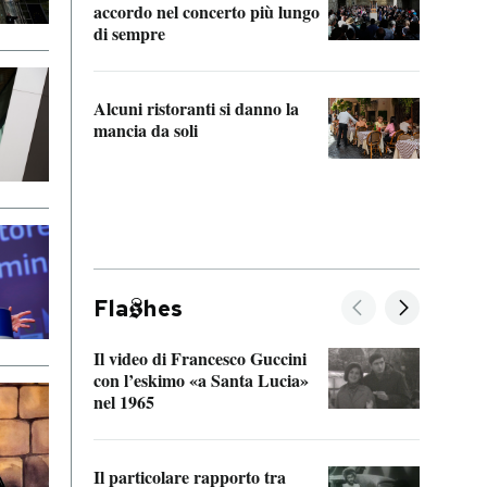
accordo nel concerto più lungo
di sempre
Il ci
parla
Alcuni ristoranti si danno la
nessu
mancia da soli
Fla
hes
Il video di Francesco Guccini
Sulla
con l’eskimo «a Santa Lucia»
vorti
nel 1965
veder
Il particolare rapporto tra
La ve