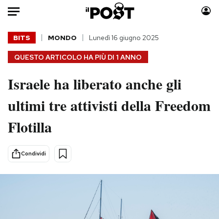
Auto
BITS
MONDO
Lunedì 16 giugno 2025
QUESTO ARTICOLO HA PIÙ DI
1 ANNO
HOME
Israele ha liberato anche gli
Italia
Moda
Mondo
Libri
ultimi tre attivisti della Freedom
Politica
Consumismi
Flotilla
Tecnologia
Storie/Idee
Internet
Ok Boomer!
Scienza
Media
Condividi
Cultura
Europa
Economia
Altrecose
Sport
Mondiali calcio 2026