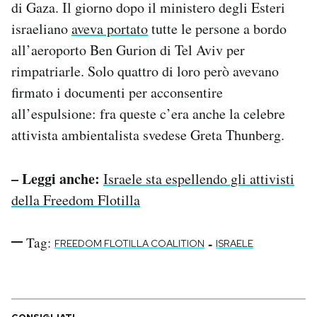
di Gaza. Il giorno dopo il ministero degli Esteri
Notifiche mobile
israeliano
aveva portato
tutte le persone a bordo
Regala il Post
all’aeroporto Ben Gurion di Tel Aviv per
Hai bisogno di aiuto?
Esci
rimpatriarle. Solo quattro di loro però avevano
firmato i documenti per acconsentire
all’espulsione: fra queste c’era anche la celebre
attivista ambientalista svedese Greta Thunberg.
– Leggi anche:
Israele sta espellendo gli attivisti
della Freedom Flotilla
Tag:
-
FREEDOM FLOTILLA COALITION
ISRAELE