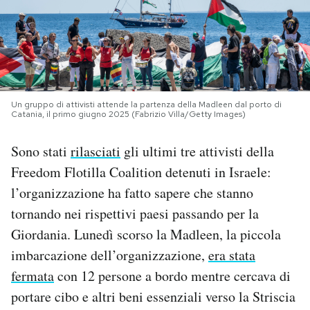
PODCAST
NEWSLETTER
Un gruppo di attivisti attende la partenza della Madleen dal porto di
Catania, il primo giugno 2025 (Fabrizio Villa/Getty Images)
I MIEI PREFERITI
Sono stati
rilasciati
gli ultimi tre attivisti della
SHOP
Freedom Flotilla Coalition detenuti in Israele:
l’organizzazione ha fatto sapere che stanno
CALENDARIO
tornando nei rispettivi paesi passando per la
Giordania. Lunedì scorso la Madleen, la piccola
imbarcazione dell’organizzazione,
era stata
AREA PERSONALE
fermata
con 12 persone a bordo mentre cercava di
Area Personale
portare cibo e altri beni essenziali verso la Striscia
Newsletter