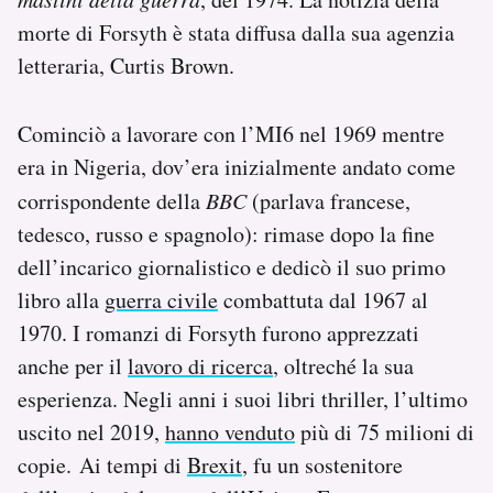
Notifiche mobile
morte di Forsyth è stata diffusa dalla sua agenzia
Regala il Post
letteraria, Curtis Brown.
Hai bisogno di aiuto?
Esci
Cominciò a lavorare con l’MI6 nel 1969 mentre
era in Nigeria, dov’era inizialmente andato come
corrispondente della
BBC
(parlava francese,
tedesco, russo e spagnolo): rimase dopo la fine
dell’incarico giornalistico e dedicò il suo primo
libro alla
guerra civile
combattuta dal 1967 al
1970. I romanzi di Forsyth furono apprezzati
anche per il
lavoro di ricerca
, oltreché la sua
esperienza. Negli anni i suoi libri thriller, l’ultimo
uscito nel 2019,
hanno venduto
più di 75 milioni di
copie. Ai tempi di
Brexit
, fu un sostenitore