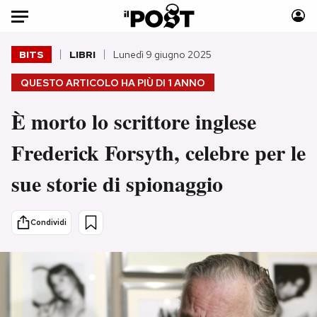
Auto
BITS
LIBRI
Lunedì 9 giugno 2025
QUESTO ARTICOLO HA PIÙ DI
1 ANNO
HOME
È morto lo scrittore inglese
Italia
Moda
Mondo
Libri
Frederick Forsyth, celebre per le
Politica
Consumismi
sue storie di spionaggio
Tecnologia
Storie/Idee
Internet
Ok Boomer!
Scienza
Media
Condividi
Cultura
Europa
Economia
Altrecose
Sport
Mondiali calcio 2026