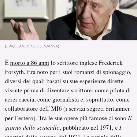
PODCAST
NEWSLETTER
(EPA/JUANJO GUILLEN/ANSA)
I MIEI PREFERITI
È
morto a 86 anni
lo scrittore inglese Frederick
Forsyth. Era noto per i suoi romanzi di spionaggio,
SHOP
diversi dei quali basati su sue esperienze dirette
vissute prima di diventare scrittore: come pilota di
CALENDARIO
aerei caccia, come giornalista e, soprattutto, come
collaboratore dell’MI6 (i servizi segreti britannici
AREA PERSONALE
per l’estero). Tra le sue opere più famose ci sono
Il
Area Personale
giorno dello sciacallo
, pubblicato nel 1971, e
I
Newsletter
mastini della guerra
, del 1974. La notizia della