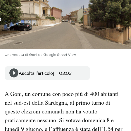
PODCAST
NEWSLETTER
I MIEI PREFERITI
Una veduta di Goni da Google Street View
SHOP
Ascolta l'articolo
03:03
CALENDARIO
A Goni, un comune con poco più di 400 abitanti
nel sud-est della Sardegna, al primo turno di
AREA PERSONALE
queste elezioni comunali non ha votato
praticamente nessuno. Si votava domenica 8 e
Area Personale
lunedì 9 giugno, e l’affluenza è stata dell’1,54 per
Newsletter