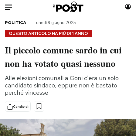
Auto
POLITICA
Lunedì 9 giugno 2025
QUESTO ARTICOLO HA PIÙ DI
1 ANNO
HOME
Il piccolo comune sardo in cui
Italia
Moda
non ha votato quasi nessuno
Mondo
Libri
Politica
Consumismi
Alle elezioni comunali a Goni c'era un solo
Tecnologia
Storie/Idee
candidato sindaco, eppure non è bastato
Internet
Ok Boomer!
perché vincesse
Scienza
Media
Cultura
Europa
Condividi
Economia
Altrecose
Sport
Mondiali calcio 2026