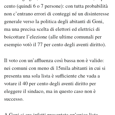
Notifiche mobile
cento (quindi 6 o 7 persone): con tutta probabilità
Regala il Post
non c’entrano errori di conteggi né un disinteresse
Hai bisogno di aiuto?
generale verso la politica degli abitanti di Goni,
Esci
ma una precisa scelta di elettori ed elettrici di
boicottare l’elezione (alle ultime comunali per
esempio votò il 77 per cento degli aventi diritto).
Il voto con un’affluenza così bassa non è valido:
nei comuni con meno di 15mila abitanti in cui si
presenta una sola lista è sufficiente che vada a
votare il 40 per cento degli aventi diritto per
eleggere il sindaco, ma in questo caso non è
successo.
A Goni si era infatti presentata un’unica lista,