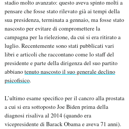
stadio molto avanzato: questo aveva spinto molti a
Notifiche mobile
pensare che fosse stato rilevato già ai tempi della
Regala il Post
sua presidenza, terminata a gennaio, ma fosse stato
Hai bisogno di aiuto?
Esci
nascosto per evitare di compromettere la
campagna per la rielezione, da cui si era ritirato a
luglio. Recentemente sono stati pubblicati vari
libri e articoli che raccontano come lo staff del
presidente e parte della dirigenza del suo partito
abbiano
tenuto nascosto il suo generale declino
psicofisico
.
L’ultimo esame specifico per il cancro alla prostata
a cui si era sottoposto Joe Biden prima della
diagnosi risaliva al 2014 (quando era
vicepresidente di Barack Obama e aveva 71 anni).