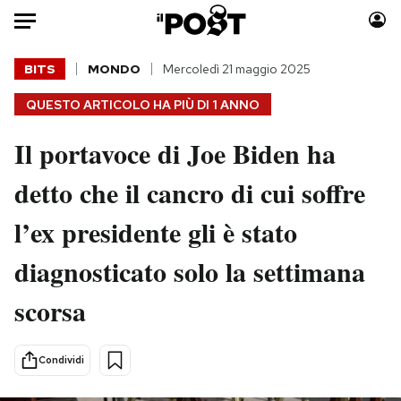
Auto
BITS
MONDO
Mercoledì 21 maggio 2025
QUESTO ARTICOLO HA PIÙ DI
1 ANNO
HOME
Il portavoce di Joe Biden ha
Italia
Moda
Mondo
Libri
detto che il cancro di cui soffre
Politica
Consumismi
l’ex presidente gli è stato
Tecnologia
Storie/Idee
Internet
Ok Boomer!
diagnosticato solo la settimana
Scienza
Media
scorsa
Cultura
Europa
Economia
Altrecose
Sport
Mondiali calcio 2026
Condividi