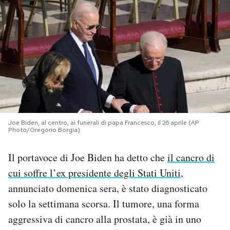
PODCAST
NEWSLETTER
I MIEI PREFERITI
SHOP
Joe Biden, al centro, ai funerali di papa Francesco, il 26 aprile (AP
Photo/Gregorio Borgia)
Il portavoce di Joe Biden ha detto che
il cancro di
CALENDARIO
cui soffre l’ex presidente degli Stati Uniti
,
annunciato domenica sera, è stato diagnosticato
AREA PERSONALE
solo la settimana scorsa. Il tumore, una forma
Area Personale
aggressiva di cancro alla prostata, è già in uno
Newsletter