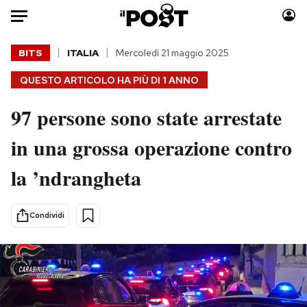
Auto
BITS
ITALIA
Mercoledì 21 maggio 2025
QUESTO ARTICOLO HA PIÙ DI
1 ANNO
HOME
97 persone sono state arrestate
Italia
Moda
Mondo
Libri
in una grossa operazione contro
Politica
Consumismi
la ’ndrangheta
Tecnologia
Storie/Idee
Internet
Ok Boomer!
Scienza
Media
Condividi
Cultura
Europa
Economia
Altrecose
Sport
Mondiali calcio 2026