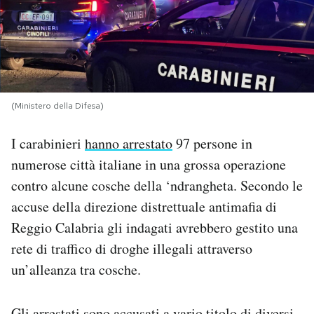
PODCAST
NEWSLETTER
(Ministero della Difesa)
I MIEI PREFERITI
I carabinieri
hanno arrestato
97 persone in
numerose città italiane in una grossa operazione
SHOP
contro alcune cosche della ‘ndrangheta. Secondo le
accuse della direzione distrettuale antimafia di
CALENDARIO
Reggio Calabria gli indagati avrebbero gestito una
rete di traffico di droghe illegali attraverso
AREA PERSONALE
un’alleanza tra cosche.
Area Personale
Newsletter
Gli arrestati sono accusati a vario titolo di diversi