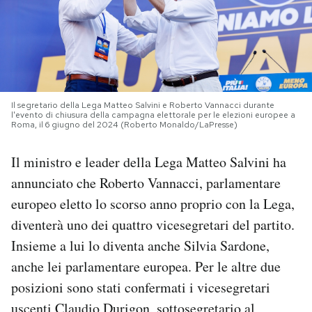
PODCAST
NEWSLETTER
Il segretario della Lega Matteo Salvini e Roberto Vannacci durante
l'evento di chiusura della campagna elettorale per le elezioni europee a
I MIEI PREFERITI
Roma, il 6 giugno del 2024 (Roberto Monaldo/LaPresse)
Il ministro e leader della Lega Matteo Salvini ha
SHOP
annunciato che Roberto Vannacci, parlamentare
europeo eletto lo scorso anno proprio con la Lega,
CALENDARIO
diventerà uno dei quattro vicesegretari del partito.
Insieme a lui lo diventa anche Silvia Sardone,
AREA PERSONALE
anche lei parlamentare europea. Per le altre due
posizioni sono stati confermati i vicesegretari
Area Personale
Newsletter
uscenti Claudio Durigon, sottosegretario al