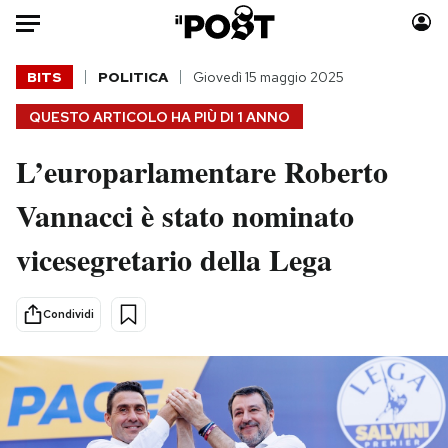
Auto
BITS
POLITICA
Giovedì 15 maggio 2025
QUESTO ARTICOLO HA PIÙ DI
1 ANNO
HOME
L’europarlamentare Roberto
Italia
Moda
Mondo
Libri
Vannacci è stato nominato
Politica
Consumismi
vicesegretario della Lega
Tecnologia
Storie/Idee
Internet
Ok Boomer!
Scienza
Media
Condividi
Cultura
Europa
Economia
Altrecose
Sport
Mondiali calcio 2026