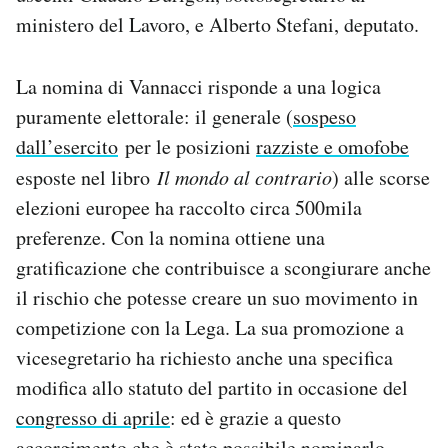
Notifiche mobile
ministero del Lavoro, e Alberto Stefani, deputato.
Regala il Post
Hai bisogno di aiuto?
La nomina di Vannacci risponde a una logica
Esci
puramente elettorale: il generale (
sospeso
dall’esercito
per le posizioni
razziste e omofobe
esposte nel libro
Il mondo al contrario
) alle scorse
elezioni europee ha raccolto circa 500mila
preferenze. Con la nomina ottiene una
gratificazione che contribuisce a scongiurare anche
il rischio che potesse creare un suo movimento in
competizione con la Lega. La sua promozione a
vicesegretario ha richiesto anche una specifica
modifica allo statuto del partito in occasione del
congresso di aprile
: ed è grazie a questo
accorgimento che è stato possibile nominarlo